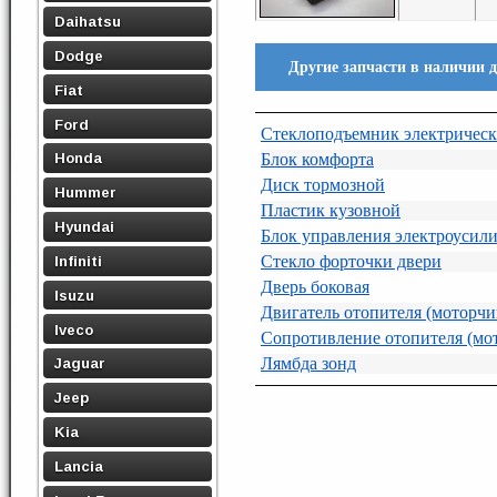
Daihatsu
Dodge
Другие запчасти в наличии 
Fiat
Ford
Стеклоподъемник электричес
Блок комфорта
Honda
Диск тормозной
Hummer
Пластик кузовной
Hyundai
Блок управления электроусили
Стекло форточки двери
Infiniti
Дверь боковая
Isuzu
Двигатель отопителя (моторчи
Iveco
Сопротивление отопителя (мо
Лямбда зонд
Jaguar
Jeep
Kia
Lancia