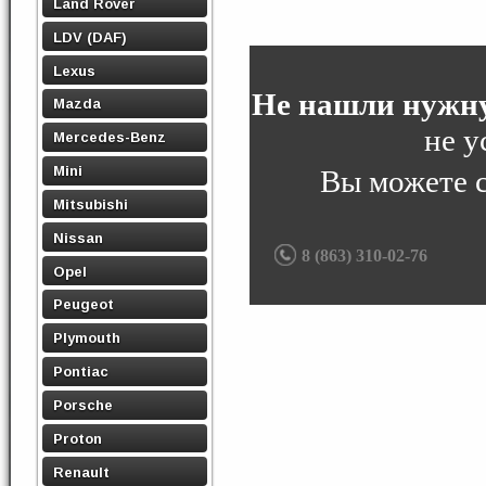
Land Rover
LDV (DAF)
Lexus
Не нашли нужну
Mazda
не у
Mercedes-Benz
Mini
Вы можете 
Mitsubishi
Nissan
8 (863) 310-02-76
Opel
Peugeot
Plymouth
Pontiac
Porsche
Proton
Renault