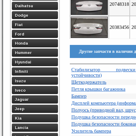
20748318
2
Daihatsu
Dodge
Fiat
20383456
2
Ford
Honda
Другие запчасти в наличии 
Hummer
Hyundai
Стабилизатор подвеск
Infiniti
устойчивости)
Isuzu
Щеткодержатель
Петля крышки багажника
Iveco
Бампер
Jaguar
Дисплей компьютера (информ
Jeep
Полуось (приводной вал, шрус
Подушка безопасности передн
Kia
Подушка безопасности боковая
Lancia
Усилитель бампера