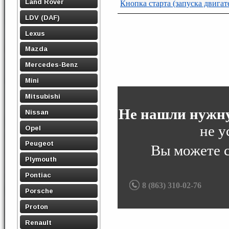
Land Rover
Кнопка старта (запуска двигат
LDV (DAF)
Lexus
Mazda
Mercedes-Benz
Mini
Mitsubishi
Не нашли нужну
Nissan
не у
Opel
Peugeot
Вы можете 
Plymouth
Pontiac
8 (863) 310-02-76
Porsche
Proton
Renault