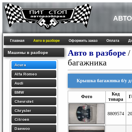
АВТО
Главная
Авто в разборе
Оформить заказ
Оплата
Д
Авто в разборе
Машины в разборе
багажника
Acura
Alfa Romeo
Крышка багажника б/у дл
Audi
BMW
Код
Фото
Г
товара
Chevrolet
Chrysler
8809574
2
Citroen
Daewoo