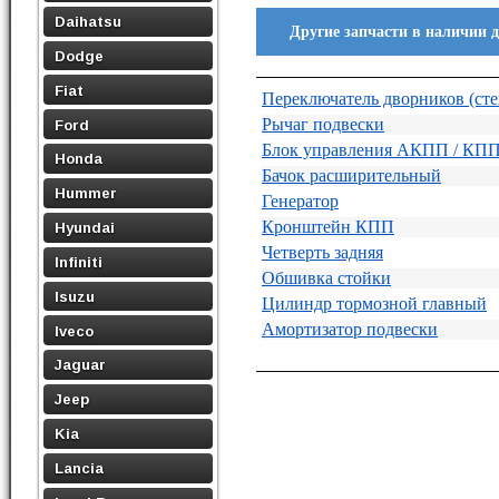
Daihatsu
Другие запчасти в наличии
Dodge
Fiat
Переключатель дворников (сте
Рычаг подвески
Ford
Блок управления АКПП / КП
Honda
Бачок расширительный
Hummer
Генератор
Кронштейн КПП
Hyundai
Четверть задняя
Infiniti
Обшивка стойки
Isuzu
Цилиндр тормозной главный
Амортизатор подвески
Iveco
Jaguar
Jeep
Kia
Lancia