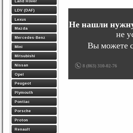
Land Rover
LDV (DAF)
Lexus
Не нашли нужну
Mazda
не у
Mercedes-Benz
Вы можете 
Mini
Mitsubishi
Nissan
8 (863) 310-02-76
Opel
Peugeot
Plymouth
Pontiac
Porsche
Proton
Renault