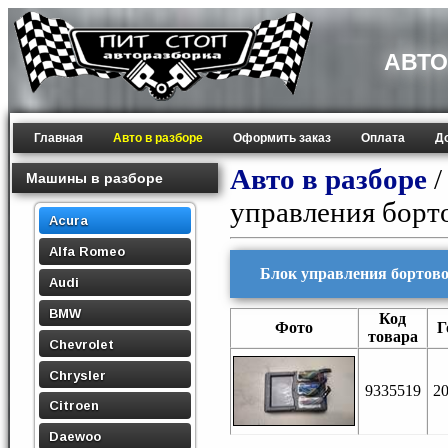
АВТО
Главная
Авто в разборе
Оформить заказ
Оплата
Д
Авто в разборе
Машины в разборе
управления борто
Acura
Alfa Romeo
Блок управления бортовой
Audi
BMW
Код
Фото
Г
товара
Chevrolet
Chrysler
9335519
2
Citroen
Daewoo