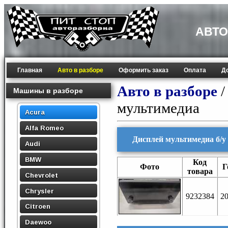
АВТО
Главная
Авто в разборе
Оформить заказ
Оплата
Д
Авто в разборе
Машины в разборе
мультимедиа
Acura
Alfa Romeo
Дисплей мультимедиа б/у
Audi
BMW
Код
Фото
Г
товара
Chevrolet
Chrysler
9232384
2
Citroen
Daewoo