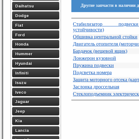
Другие запчасти в наличии
Daihatsu
Dodge
Стабилизатор подвеск
Fiat
устойчивости)
Ford
Обшивка центральной стойки
Двигатель отопителя (моторчи
Honda
Бардачок (вещевой ящик)
Hummer
Лонжерон кузовной
Hyundai
Пружина подвески
Подсветка номера
Infiniti
Защита моторного отсека (кар
Isuzu
Заслонка дроссельная
Iveco
Стеклоподъемник электричес
Jaguar
Jeep
Kia
Lancia