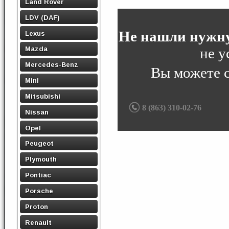
Land Rover
LDV (DAF)
Не нашли нужну
Lexus
не у
Mazda
Mercedes-Benz
Вы можете 
Mini
Mitsubishi
8 (863) 310-02-76
Nissan
Opel
Peugeot
Plymouth
Pontiac
Porsche
Proton
Renault