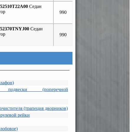
52510T22A00
Седан
тор
990
52370TNYJ00
Седан
тор
990
плафон)
р подвески (поперечной
очистителя (трапеция дворников)
 рулевой рейки
лобовое)