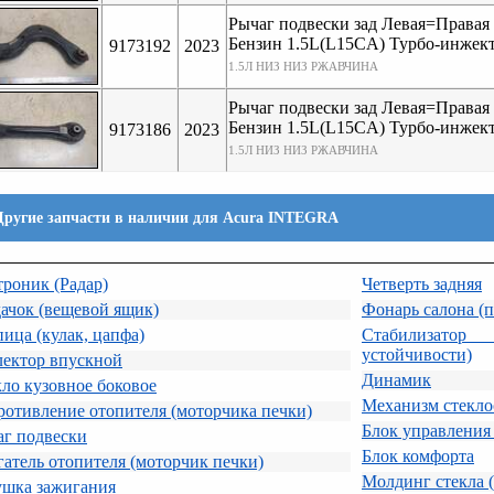
Рычаг подвески зад Левая=Правая
Бензин 1.5L(L15CA) Турбо-инжек
9173192
2023
1.5Л НИЗ НИЗ РЖАВЧИНА
Рычаг подвески зад Левая=Правая
Бензин 1.5L(L15CA) Турбо-инжек
9173186
2023
1.5Л НИЗ НИЗ РЖАВЧИНА
Другие запчасти в наличии для Acura INTEGRA
роник (Радар)
Четверть задняя
ачок (вещевой ящик)
Фонарь салона (
ица (кулак, цапфа)
Стабилизато
устойчивости)
лектор впускной
Динамик
ло кузовное боковое
Механизм стекло
отивление отопителя (моторчика печки)
Блок управления
аг подвески
Блок комфорта
атель отопителя (моторчик печки)
Молдинг стекла (
ушка зажигания