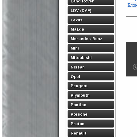
Land Rover
Блок
LDV (DAF)
Lexus
Mazda
Mercedes-Benz
Mini
Mitsubishi
Nissan
Opel
Peugeot
Plymouth
Pontiac
Porsche
Proton
Renault