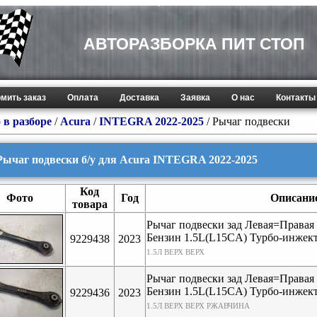
АВТОРАЗБОРКА ПИТ СТОП
мить заказ
Оплата
Доставка
Заявка
О нас
Контакты
 в разборе
/
Acura
/
INTEGRA 2022-2025
/ Рычаг подвески
Рычаг подвески б/у для Acura INTEGRA 2022-2025
Код
Фото
Год
Описани
товара
Рычаг подвески зад Левая=Правая
Бензин 1.5L(L15CA) Турбо-инже
9229438
2023
1.5Л ВЕРХ ВЕРХ
Рычаг подвески зад Левая=Правая
Бензин 1.5L(L15CA) Турбо-инже
9229436
2023
1.5Л ВЕРХ ВЕРХ РЖАВЧИНА