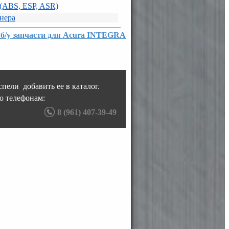
 (ABS, ESP, ASR)
нера
 б/у запчасти для Acura INTEGRA
пели добавить ее в каталог.
о телефонам:
8 (961) 407-39-49