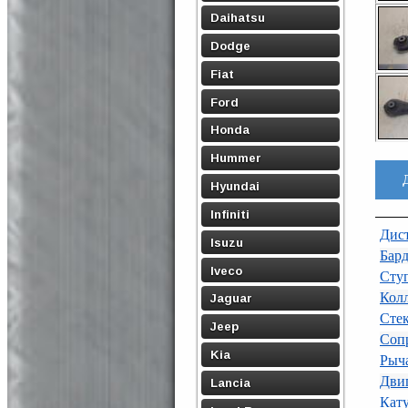
Daihatsu
Dodge
Fiat
Ford
Honda
Hummer
Hyundai
Infiniti
Дист
Isuzu
Бард
Iveco
Ступ
Кол
Jaguar
Стек
Jeep
Сопр
Kia
Рыч
Двиг
Lancia
Кат