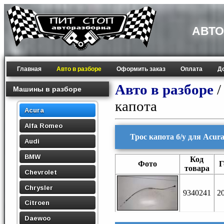
АВТО
Главная
Авто в разборе
Оформить заказ
Оплата
Д
Авто в разборе
Машины в разборе
капота
Acura
Alfa Romeo
Трос капота б/у для Acu
Audi
BMW
Код
Фото
Г
товара
Chevrolet
Chrysler
9340241
2
Citroen
Daewoo