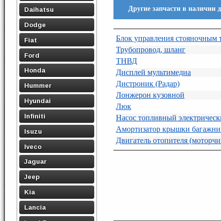
Другие запчасти в наличии
Daihatsu
Dodge
Блок управления стояночным 
Fiat
Трубопровод, шланг
Ford
ТНВД
Honda
Дисплей мультимедиа
Дистроник (Радар)
Hummer
Лонжерон кузовной
Hyundai
Люк
Infiniti
Насос топливный электричес
Амортизатор крышки багажни
Isuzu
Двигатель отопителя (моторчи
Iveco
Jaguar
Jeep
Kia
Lancia