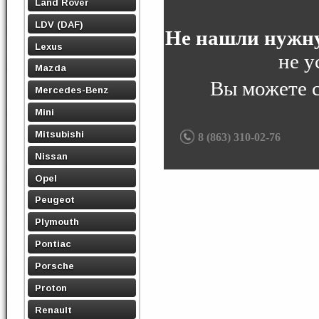
Land Rover
LDV (DAF)
Не нашли нужну
Lexus
не у
Mazda
Вы можете 
Mercedes-Benz
Mini
Mitsubishi
8 (863) 310-02-76
Nissan
Opel
Peugeot
Plymouth
Pontiac
Porsche
Proton
Renault