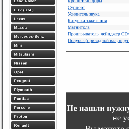
Кронштейн фары
Land Rover
Суппорт
LDV (DAF)
Усилитель звука
Lexus
Катушка зажигания
Магнитола
Mazda
Проигрыватель, чейнджер C
Mercedes-Benz
Полуось (приводной вал, шрус
Mini
Mitsubishi
Nissan
Opel
Peugeot
Plymouth
Pontiac
Не нашли нужну
Porsche
не у
Proton
Renault
Вы можете 