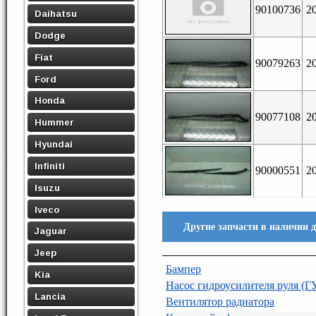
90100736
2
Daihatsu
Dodge
Fiat
90079263
2
Ford
Honda
90077108
2
Hummer
Hyundai
Infiniti
90000551
2
Isuzu
Iveco
Другие запчасти в наличии 
Jaguar
Jeep
Бампер
Kia
Насос гидроусилителя руля (Г
Lancia
Вентилятор радиатора