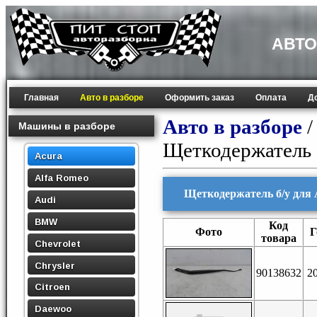
АВТО
Главная
Авто в разборе
Оформить заказ
Оплата
Д
Авто в разборе
Машины в разборе
Щеткодержатель
Acura
Alfa Romeo
Щеткодержатель б/у для 
Audi
BMW
Код
Фото
Г
товара
Chevrolet
Chrysler
90138632
2
Citroen
Daewoo