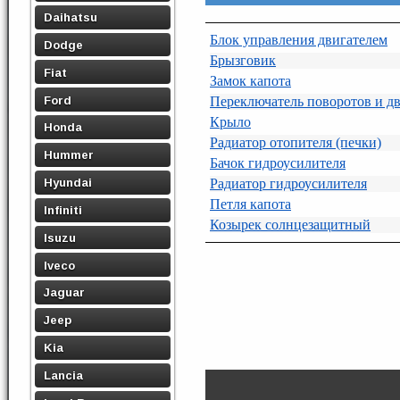
Daihatsu
Блок управления двигателем
Dodge
Брызговик
Fiat
Замок капота
Ford
Переключатель поворотов и дв
Крыло
Honda
Радиатор отопителя (печки)
Hummer
Бачок гидроусилителя
Hyundai
Радиатор гидроусилителя
Петля капота
Infiniti
Козырек солнцезащитный
Isuzu
Iveco
Jaguar
Jeep
Kia
Lancia