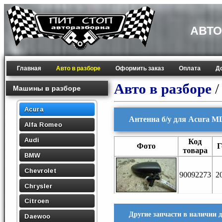
АВТО
Главная
Авто в разборе
Оформить заказ
Оплата
Д
Авто в разборе
Машины в разборе
Acura
Антенна б/у для Acura M
Alfa Romeo
Audi
Код
Фото
Г
товара
BMW
Chevrolet
90092273
2
Chrysler
Citroen
Другие запчасти в наличии 
Daewoo