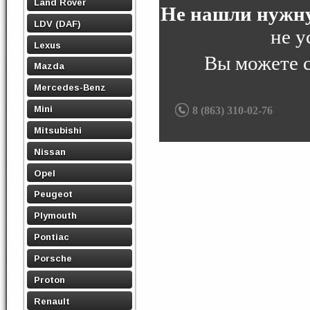
Land Rover
Не нашли нужну
LDV (DAF)
не у
Lexus
Вы можете 
Mazda
Mercedes-Benz
Mini
8 (863) 310-02-76
Mitsubishi
Nissan
Opel
Peugeot
Plymouth
Pontiac
Porsche
Proton
Renault