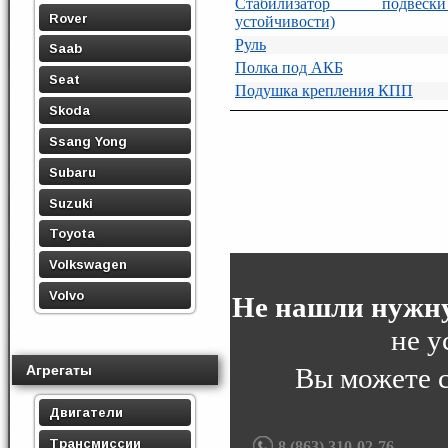
Стабилизатор подвеск
Rover
устойчивости)
Руль
Saab
Полка под АКБ
Seat
Подушка крепления КПП
Skoda
Ssang Yong
Subaru
Suzuki
Toyota
Volkswagen
Volvo
Не нашли нужну
не у
Агрегаты
Вы можете 
Двигатели
Трансмиссии
8 (863) 310-02-76