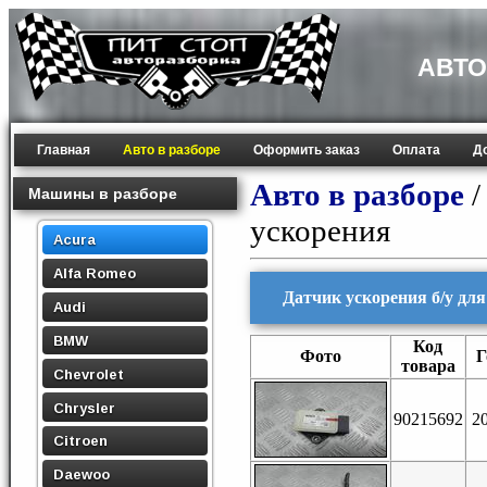
АВТО
Главная
Авто в разборе
Оформить заказ
Оплата
Д
Авто в разборе
Машины в разборе
ускорения
Acura
Alfa Romeo
Датчик ускорения б/у дл
Audi
BMW
Код
Фото
Г
товара
Chevrolet
Chrysler
90215692
2
Citroen
Daewoo