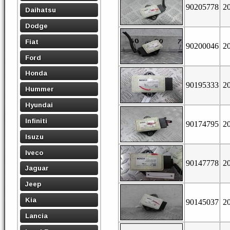
90205778
2
Daihatsu
Dodge
Fiat
90200046
2
Ford
Honda
90195333
2
Hummer
Hyundai
Infiniti
90174795
2
Isuzu
Iveco
90147778
2
Jaguar
Jeep
Kia
90145037
2
Lancia