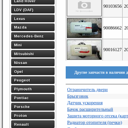
Land Rover
90103656
2
LDV (DAF)
Lexus
Mazda
90086662
2
Mercedes-Benz
Mini
90016127
2
Mitsubishi
Nissan
Opel
Другие запчасти в наличии 
Peugeot
Plymouth
Ограничитель двери
Брызговик
Pontiac
Датчик ускорения
Porsche
Бачок расширительный
Proton
Защита моторного отсека (кар
Радиатор отопителя (печки)
Renault