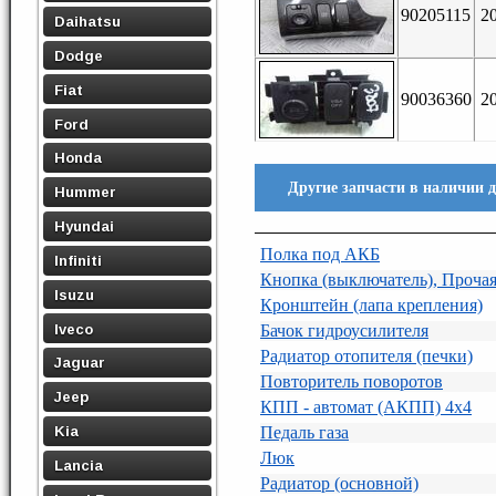
90205115
2
Daihatsu
Dodge
Fiat
90036360
2
Ford
Honda
Другие запчасти в наличии 
Hummer
Hyundai
Полка под АКБ
Infiniti
Кнопка (выключатель), Проча
Isuzu
Кронштейн (лапа крепления)
Iveco
Бачок гидроусилителя
Радиатор отопителя (печки)
Jaguar
Повторитель поворотов
Jeep
КПП - автомат (АКПП) 4х4
Kia
Педаль газа
Люк
Lancia
Радиатор (основной)