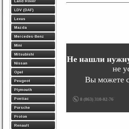
Land Rover
LDV (DAF)
Lexus
Mazda
Mercedes-Benz
Mini
Mitsubishi
Не нашли нужну
Nissan
не у
Opel
Вы можете 
Peugeot
Plymouth
Pontiac
8 (863) 310-02-76
Porsche
Proton
Renault