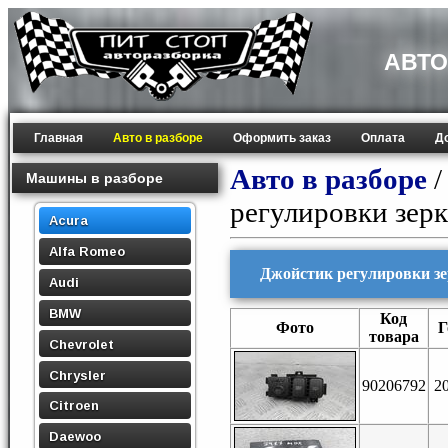
АВТО
Главная
Авто в разборе
Оформить заказ
Оплата
Д
Авто в разборе
Машины в разборе
регулировки зерк
Acura
Alfa Romeo
Джойстик регулировки зе
Audi
BMW
Код
Фото
Г
товара
Chevrolet
Chrysler
90206792
2
Citroen
Daewoo