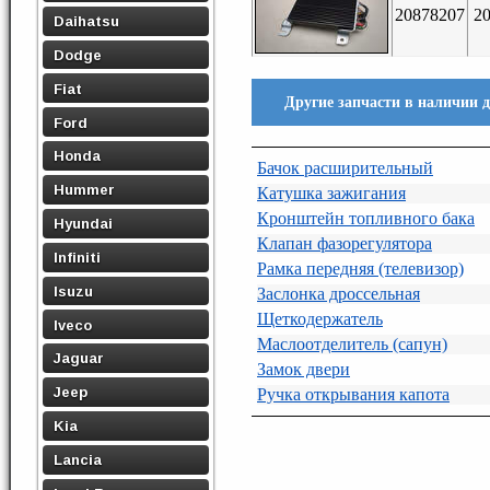
20878207
2
Daihatsu
Dodge
Fiat
Другие запчасти в наличии 
Ford
Honda
Бачок расширительный
Hummer
Катушка зажигания
Кронштейн топливного бака
Hyundai
Клапан фазорегулятора
Infiniti
Рамка передняя (телевизор)
Isuzu
Заслонка дроссельная
Щеткодержатель
Iveco
Маслоотделитель (сапун)
Jaguar
Замок двери
Jeep
Ручка открывания капота
Kia
Lancia