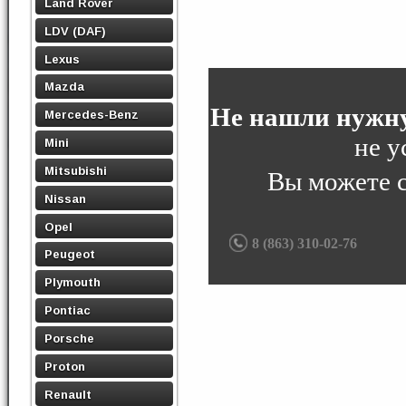
Land Rover
LDV (DAF)
Lexus
Mazda
Не нашли нужну
Mercedes-Benz
не у
Mini
Mitsubishi
Вы можете 
Nissan
Opel
8 (863) 310-02-76
Peugeot
Plymouth
Pontiac
Porsche
Proton
Renault