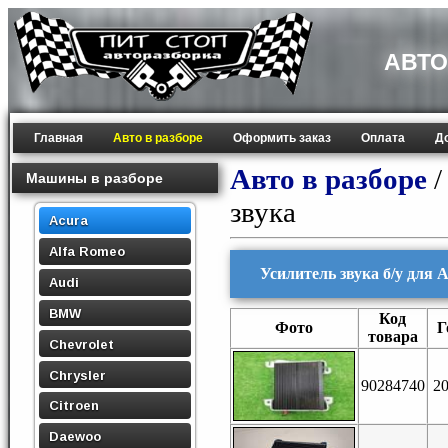
АВТО
Главная
Авто в разборе
Оформить заказ
Оплата
Д
Авто в разборе
Машины в разборе
звука
Acura
Alfa Romeo
Усилитель звука б/у для 
Audi
BMW
Код
Фото
Г
товара
Chevrolet
Chrysler
90284740
2
Citroen
Daewoo