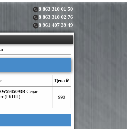
8 863 310 01 50
8 863 310 02 76
8 961 407 39 49
ка
е
Цена ₽
8W5945093B
Седан
от (РКПП)
990