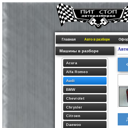
Главная
Авто в разборе
Офор
Авто
Машины в разборе
Acura
Alfa Romeo
Audi
BMW
Chevrolet
Chrysler
Citroen
Daewoo