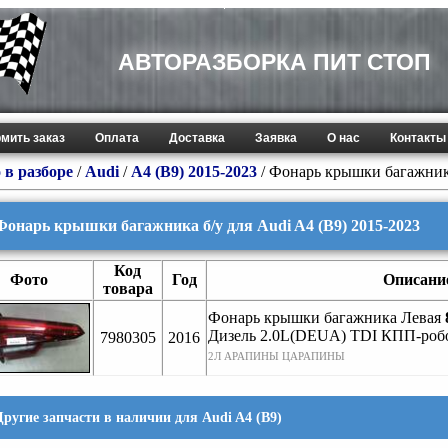
АВТОРАЗБОРКА ПИТ СТОП
мить заказ
Оплата
Доставка
Заявка
О нас
Контакты
 в разборе
/
Audi
/
A4 (B9) 2015-2023
/ Фонарь крышки багажни
Фонарь крышки багажника б/у для Audi A4 (B9) 2015-2023
Код
Фото
Год
Описани
товара
Фонарь крышки багажника Левая
Дизель 2.0L(DEUA) TDI КПП-роб
7980305
2016
2Л АРАПИНЫ ЦАРАПИНЫ
Другие запчасти в наличии для Audi A4 (B9)