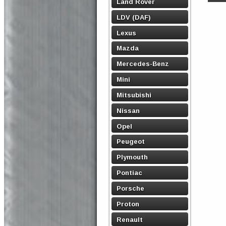
Land Rover
LDV (DAF)
Lexus
Mazda
Mercedes-Benz
Mini
Mitsubishi
Nissan
Opel
Peugeot
Plymouth
Pontiac
Porsche
Proton
Renault