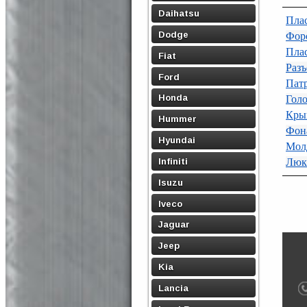
Daihatsu
Пла
Dodge
Фор
Плас
Fiat
Раз
Ford
Патр
Honda
Голо
Крыш
Hummer
Фон
Hyundai
Молд
Infiniti
Люк
Isuzu
Iveco
Jaguar
Jeep
Kia
Lancia