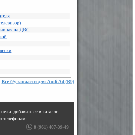
теля
телевизор)
тивная на ДВС
ной
вески
Все б/у запчасти для Audi A4 (B9)
пели добавить ее в каталог.
о телефонам:
8 (961) 407-39-49