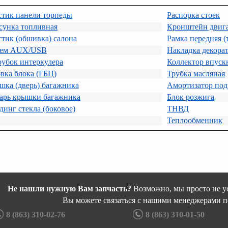
стик панели торпеды
Распорка стоек
сунка топливная
Кронштейн двига
тик (обшивка) салона
Рамка передняя (
ъем AUX/USB
Накладка декора
убок интеркулера
Коллектор впуск
вка блока (ГБЦ)
Трубка масляная
ка (дверь) багажника
Амортизатор под
арь крышки багажника
Блок розжига
инг стекла (боковое)
ТНВД
Теплообменник
Не нашли нужную Вам запчасть?
Возможно, мы просто не ус
Вы можете связаться с нашими менеджерами п
8 (863) 310-02-76
8 (863) 310-01-50