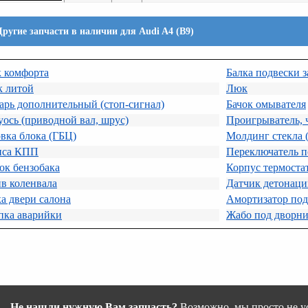
Другие запчасти в наличии для Audi A4 (B9)
к комфорта
Балка подвески з
к литой
Люк
рь дополнительный (стоп-сигнал)
Бачок омывателя
ось (приводной вал, шрус)
Проигрыватель,
вка блока (ГБЦ)
Молдинг стекла 
иса КПП
Переключатель по
ок бензобака
Корпус термоста
в коленвала
Датчик детонац
а двери салона
Амортизатор под
пка аварийки
Жабо под дворни
Не нашли нужную Вам запчасть?
Возможно, мы просто не ус