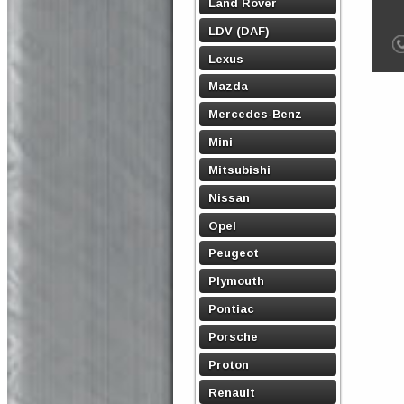
Land Rover
LDV (DAF)
Lexus
Mazda
Mercedes-Benz
Mini
Mitsubishi
Nissan
Opel
Peugeot
Plymouth
Pontiac
Porsche
Proton
Renault