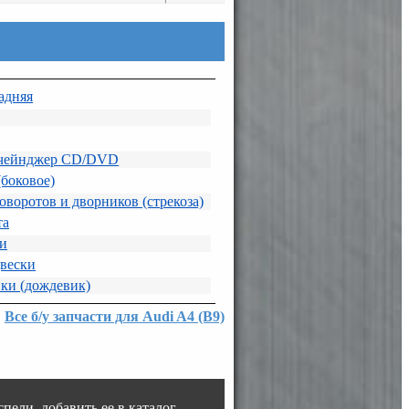
адняя
 чейнджер CD/DVD
(боковое)
воротов и дворников (стрекоза)
та
ии
вески
ки (дождевик)
Все б/у запчасти для Audi A4 (B9)
пели добавить ее в каталог.