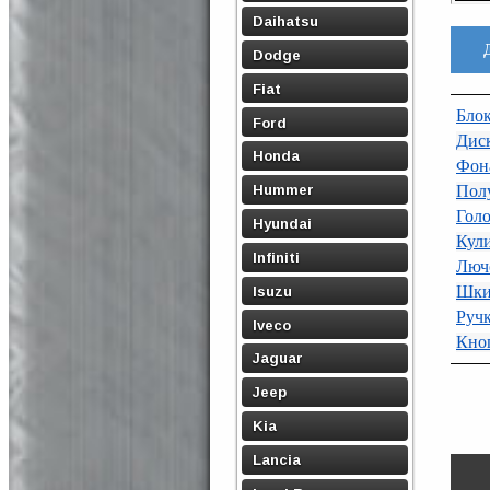
Daihatsu
Dodge
Fiat
Бло
Ford
Дис
Honda
Фона
Hummer
Полу
Голо
Hyundai
Кул
Infiniti
Люч
Шки
Isuzu
Ручк
Iveco
Кно
Jaguar
Jeep
Kia
Lancia