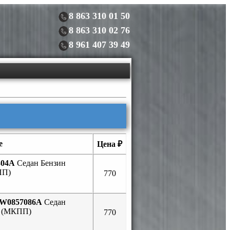
8 863 310 01 50
8 863 310 02 76
8 961 407 39 49
е
Цена ₽
304A
Седан Бензин
ПП)
770
W0857086A
Седан
. (МКПП)
770