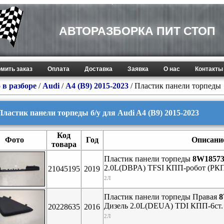
АВТОРАЗБОРКА ПИТ СТОП
мить заказ
Оплата
Доставка
Заявка
О нас
Контакты
 в разборе
/
Audi
/
A4 (B9) 2015-2023
/ Пластик панели торпеды
Пластик панели торпеды б/у для Audi A4 (B9) 2015-2023
Код
Фото
Год
Описани
товара
Пластик панели торпеды
8W1857
2.0L(DBPA) TFSI КПП-робот (РК
21045195
2019
2Л
Пластик панели торпеды Правая
8
Дизель 2.0L(DEUA) TDI КПП-6ст
20228635
2016
2Л