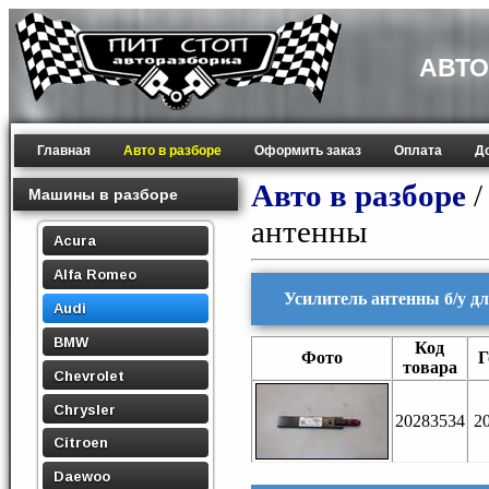
АВТО
Главная
Авто в разборе
Оформить заказ
Оплата
Д
Авто в разборе
Машины в разборе
антенны
Acura
Alfa Romeo
Усилитель антенны б/у дл
Audi
BMW
Код
Фото
Г
товара
Chevrolet
Chrysler
20283534
2
Citroen
Daewoo