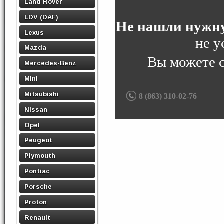
Land Rover
LDV (DAF)
Не нашли нужну
Lexus
не у
Mazda
Вы можете 
Mercedes-Benz
Mini
Mitsubishi
8 (863) 310-02-76
Nissan
Opel
Peugeot
Plymouth
Pontiac
Porsche
Proton
Renault