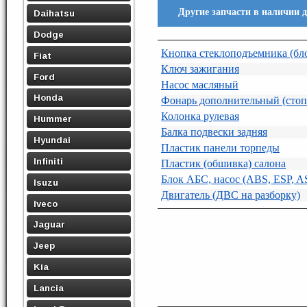
Другие запчасти в наличии д
Daihatsu
Dodge
Кнопка стеклоподъемника (бл
Fiat
Ключ зажигания
Ford
Насос масляный
Honda
Фонарь дополнительный (стоп
Колонка рулевая
Hummer
Балка подвески задняя
Hyundai
Пластик панели торпеды
Infiniti
Пластик (обшивка) салона
Блок АБС, насос (ABS, ESP, A
Isuzu
Двигатель (ДВС на разборку)
Iveco
Jaguar
Jeep
Kia
Lancia