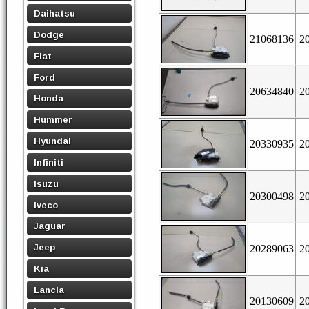
Daihatsu
Dodge
21068136
2
Fiat
Ford
20634840
2
Honda
Hummer
Hyundai
20330935
2
Infiniti
Isuzu
20300498
2
Iveco
Jaguar
Jeep
20289063
2
Kia
Lancia
20130609
2