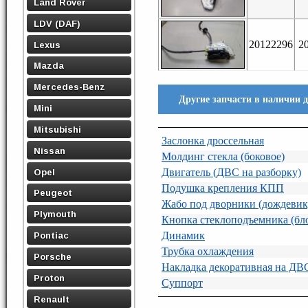
Land Rover
LDV (DAF)
20122296
2
Lexus
Mazda
Mercedes-Benz
Другие запчасти в наличии д
Mini
Mitsubishi
Заслонка дроссельная
Nissan
Молдинг стекла (боковое)
Двигатель (ДВС на разборку)
Opel
Подушка крепления КПП
Peugeot
Жабо под дворники (дождевик
Plymouth
Кнопка стеклоподъемника (бл
Динамик
Pontiac
Трубка охлаждения
Porsche
Накладка декоративная на ДВ
Proton
Суппорт
Renault