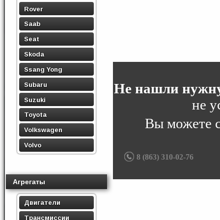
Rover
Saab
Seat
Skoda
Ssang Yong
Не нашли нужну
Subaru
Suzuki
не у
Toyota
Вы можете 
Volkswagen
Volvo
8 (863) 310-02-76
Агрегаты
Двигатели
Трансмиссии