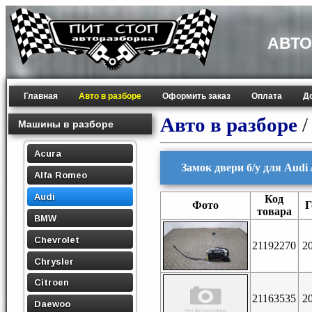
АВТО
Главная
Авто в разборе
Оформить заказ
Оплата
Д
Авто в разборе
Машины в разборе
Acura
Замок двери б/у для Audi 
Alfa Romeo
Audi
Код
Фото
Г
товара
BMW
Chevrolet
21192270
2
Chrysler
Citroen
21163535
2
Daewoo