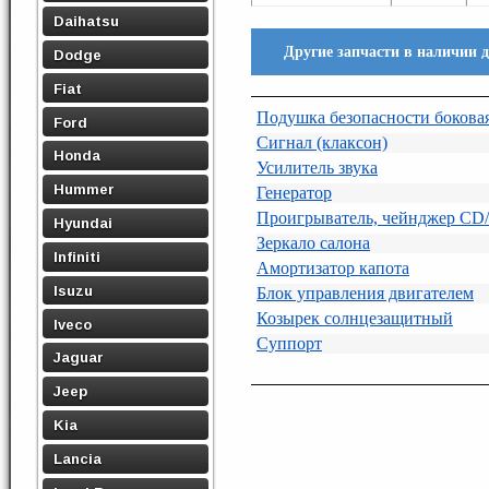
Daihatsu
Другие запчасти в наличии 
Dodge
Fiat
Подушка безопасности боковая
Ford
Сигнал (клаксон)
Honda
Усилитель звука
Hummer
Генератор
Проигрыватель, чейнджер C
Hyundai
Зеркало салона
Infiniti
Амортизатор капота
Isuzu
Блок управления двигателем
Козырек солнцезащитный
Iveco
Суппорт
Jaguar
Jeep
Kia
Lancia