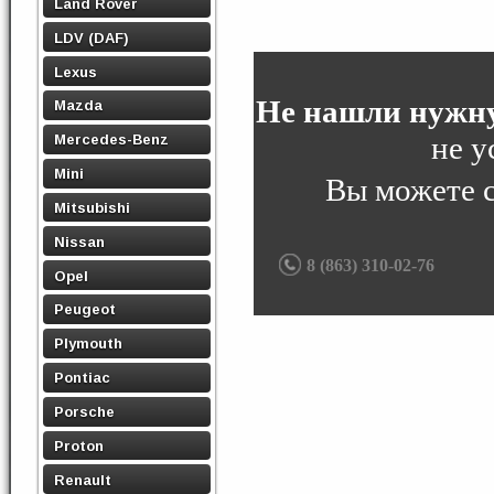
Land Rover
LDV (DAF)
Lexus
Не нашли нужну
Mazda
не у
Mercedes-Benz
Mini
Вы можете 
Mitsubishi
Nissan
8 (863) 310-02-76
Opel
Peugeot
Plymouth
Pontiac
Porsche
Proton
Renault