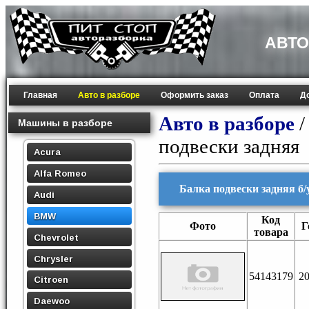
АВТО
Главная
Авто в разборе
Оформить заказ
Оплата
Д
Авто в разборе
Машины в разборе
подвески задняя
Acura
Alfa Romeo
Балка подвески задняя б
Audi
BMW
Код
Фото
Г
товара
Chevrolet
Chrysler
54143179
2
Citroen
Daewoo