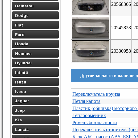
20568306
2
Daihatsu
Dodge
Fiat
20545828
2
Ford
Honda
20330958
2
Hummer
Hyundai
Infiniti
Другие запчасти в наличии 
Isuzu
Iveco
Переключатель круиза
Петля капота
Jaguar
Пластик (обшивка) моторного 
Jeep
Теплообменник
Kia
Ремень безопасности
Переключатель отопителя (печ
Lancia
Блок АБС, насос (ABS, ESP, A