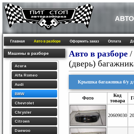
АВТО
Главная
Авто в разборе
Оформить заказ
Оплата
Д
Авто в разборе
Машины в разборе
(дверь) багажник
Acura
Alfa Romeo
Крышка багажника б/у д
Audi
BMW
Код
Фото
Г
товара
Chevrolet
Chrysler
20609030
2
Citroen
Daewoo