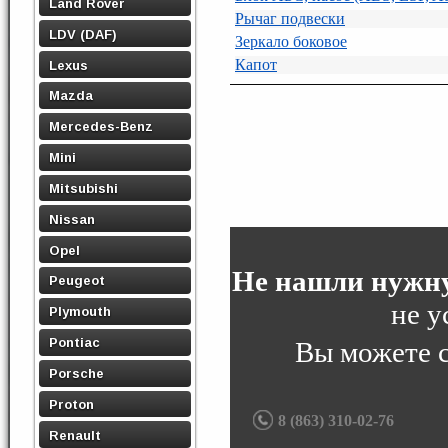
Land Rover
Рычаг подвески
LDV (DAF)
Зеркало боковое
Капот
Lexus
Mazda
Mercedes-Benz
Mini
Mitsubishi
Nissan
Opel
Не нашли нужну
Peugeot
не у
Plymouth
Pontiac
Вы можете 
Porsche
Proton
8 (863) 310-02-76
Renault