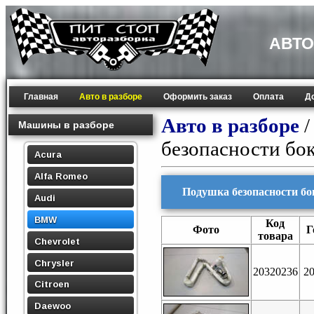
АВТО
Главная
Авто в разборе
Оформить заказ
Оплата
Д
Авто в разборе
Машины в разборе
безопасности бок
Acura
Alfa Romeo
Подушка безопасности бо
Audi
BMW
Код
Фото
Г
товара
Chevrolet
Chrysler
20320236
2
Citroen
Daewoo