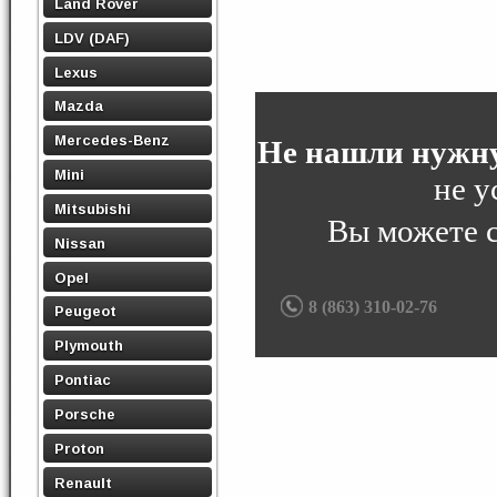
Land Rover
LDV (DAF)
Lexus
Mazda
Mercedes-Benz
Не нашли нужну
Mini
не у
Mitsubishi
Вы можете 
Nissan
Opel
8 (863) 310-02-76
Peugeot
Plymouth
Pontiac
Porsche
Proton
Renault