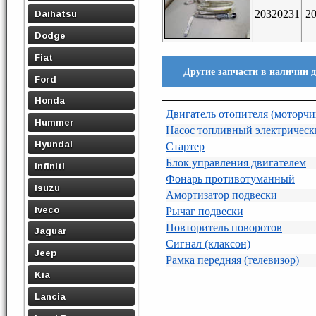
20320231
2
Daihatsu
Dodge
Fiat
Другие запчасти в наличии 
Ford
Honda
Двигатель отопителя (моторчи
Hummer
Насос топливный электричес
Hyundai
Стартер
Блок управления двигателем
Infiniti
Фонарь противотуманный
Isuzu
Амортизатор подвески
Iveco
Рычаг подвески
Повторитель поворотов
Jaguar
Сигнал (клаксон)
Jeep
Рамка передняя (телевизор)
Kia
Lancia