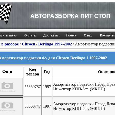
АВТОРАЗБОРКА ПИТ СТОП
мить заказ
Оплата
Доставка
Заявка
О нас
Контакты
 в разборе
/
Citroen
/
Berlingo 1997-2002
/ Амортизатор подвеск
Амортизатор подвески б/у для Citroen Berlingo 1 1997-2002
Код
Фото
Год
Описани
товара
Амортизатор подвески Перед Прав
55360787
1997
Инжектор КПП-5ст. (МКПП)
Амортизатор подвески Перед Лева
55360747
1997
Инжектор КПП-5ст. (МКПП)