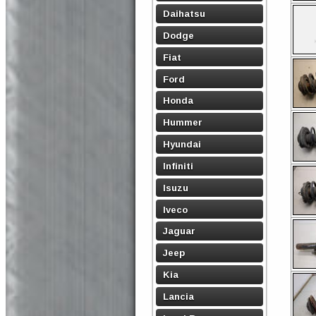
Daihatsu
Dodge
Fiat
Ford
Honda
Hummer
Hyundai
Infiniti
Isuzu
Iveco
Jaguar
Jeep
Kia
Lancia