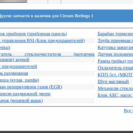
Другие запчасти в наличии для Citroen Berlingo 1
ок приборов (приборная панель)
Барабан тормозн
 управления BSI (Блок предохранителей)
Труба приемная 
енвал
Катушка зажига
гатель стеклоочистителя (моторчик
Датчик положени
ников) задний
Рампа (рейка) то
к предохранителей
Охладитель отра
рь раздвижная
КПП-5ст. (МКП
ица (кулак, цапфа)
Щуп масляный
ан рециркуляции газов (EGR)
Механизм стекло
анизм раздвижной двери
Блок АБС, насос
ачок (вещевой ящик)
Все 