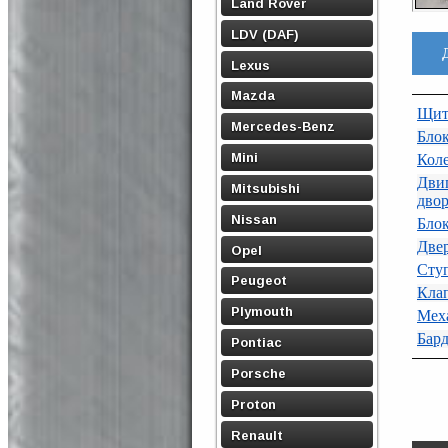
Land Rover
LDV (DAF)
Lexus
Mazda
Щит
Mercedes-Benz
Блок
Mini
Кол
Дви
Mitsubishi
двор
Nissan
Бло
Две
Opel
Ступ
Peugeot
Клап
Plymouth
Мех
Бард
Pontiac
Porsche
Proton
Renault