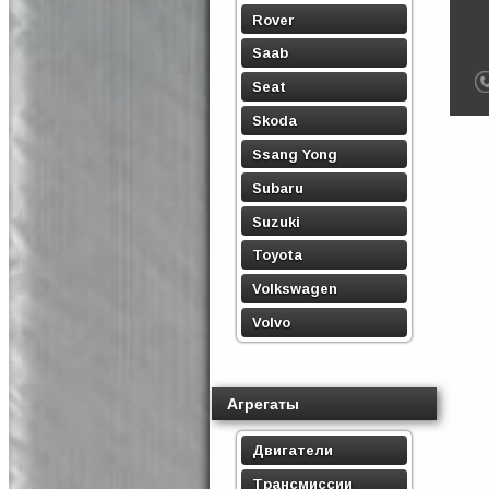
Rover
Saab
Seat
Skoda
Ssang Yong
Subaru
Suzuki
Toyota
Volkswagen
Volvo
Агрегаты
Двигатели
Трансмиссии