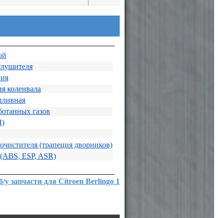
ой
глушителя
ния
я коленвала
пливная
ботанных газов
П)
очистителя (трапеция дворников)
 (ABS, ESP, ASR)
б/у запчасти для Citroen Berlingo 1