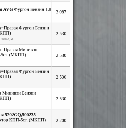
ая
AVG
Фургон Бензин 1.8
3 087
ая=Правая Фургон Бензин
МКПП)
2 530
ЙНИКА)🔥
ая=Правая Минивэн
-5ст. (МКПП)
2 530
ая=Правая Фургон Бензин
МКПП)
2 530
ая Минивэн Бензин
МКПП)
2 530
вая
5202GQ,500235
ктор КПП-5ст. (МКПП)
2 200