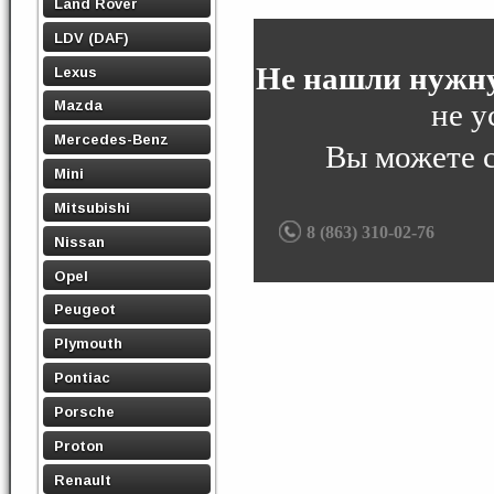
Land Rover
LDV (DAF)
Не нашли нужну
Lexus
не у
Mazda
Mercedes-Benz
Вы можете 
Mini
Mitsubishi
8 (863) 310-02-76
Nissan
Opel
Peugeot
Plymouth
Pontiac
Porsche
Proton
Renault