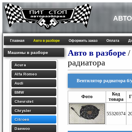
АВТО
Главная
Авто в разборе
Оформить заказ
Оплата
Д
Авто в разборе
Машины в разборе
радиатора
Acura
Alfa Romeo
Вентилятор радиатора б/у
Audi
BMW
Код
Фото
Г
товара
Chevrolet
Chrysler
55320374
2
Citroen
Daewoo