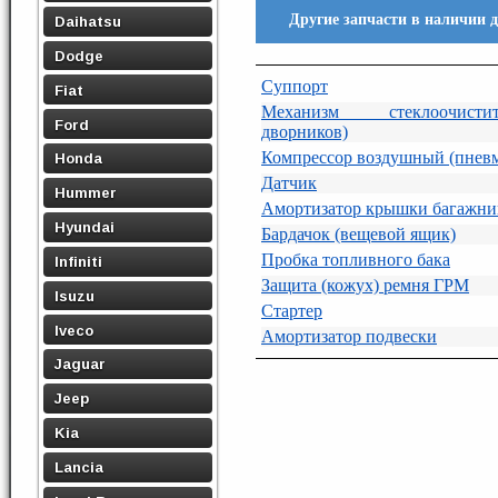
Другие запчасти в наличии д
Daihatsu
Dodge
Суппорт
Fiat
Механизм стеклоочисти
Ford
дворников)
Компрессор воздушный (пнев
Honda
Датчик
Hummer
Амортизатор крышки багажни
Hyundai
Бардачок (вещевой ящик)
Пробка топливного бака
Infiniti
Защита (кожух) ремня ГРМ
Isuzu
Стартер
Iveco
Амортизатор подвески
Jaguar
Jeep
Kia
Lancia