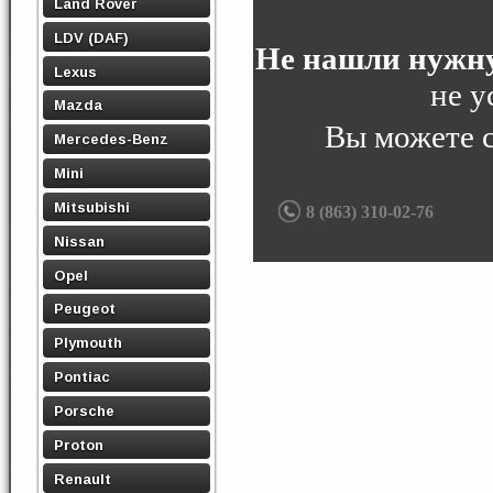
Land Rover
LDV (DAF)
Не нашли нужну
Lexus
не у
Mazda
Вы можете 
Mercedes-Benz
Mini
Mitsubishi
8 (863) 310-02-76
Nissan
Opel
Peugeot
Plymouth
Pontiac
Porsche
Proton
Renault