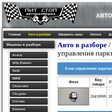
АВТО
Главная
Авто в разборе
Оформить заказ
Оплата
Д
Авто в разборе
Машины в разборе
управления парк
Acura
Alfa Romeo
Блок управления парктрон
Audi
BMW
Код
Фото
Г
товара
Chevrolet
Chrysler
20439999
2
Citroen
Daewoo