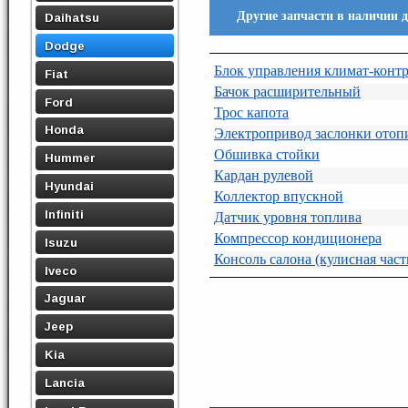
Другие запчасти в наличии д
Daihatsu
Dodge
Блок управления климат-конт
Fiat
Бачок расширительный
Ford
Трос капота
Honda
Электропривод заслонки отоп
Обшивка стойки
Hummer
Кардан рулевой
Hyundai
Коллектор впускной
Infiniti
Датчик уровня топлива
Компрессор кондиционера
Isuzu
Консоль салона (кулисная част
Iveco
Jaguar
Jeep
Kia
Lancia