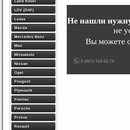
Land Rover
LDV (DAF)
Не нашли нужну
Lexus
не у
Mazda
Mercedes-Benz
Вы можете 
Mini
Mitsubishi
8 (863) 310-02-76
Nissan
Opel
Peugeot
Plymouth
Pontiac
Porsche
Proton
Renault