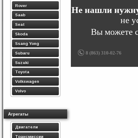
Rover
Не нашли нужну
Saab
не у
Seat
Вы можете 
Skoda
Ssang Yong
8 (863) 310-02-76
Subaru
Suzuki
Toyota
Volkswagen
Volvo
Агрегаты
Двигатели
Трансмиссии