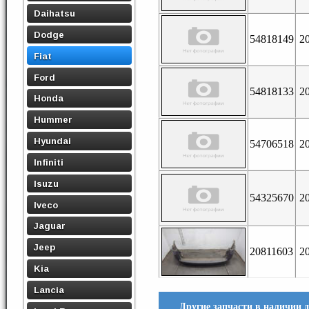
Daihatsu
Dodge
54818149
2
Fiat
Ford
54818133
2
Honda
Hummer
Hyundai
54706518
2
Infiniti
Isuzu
54325670
2
Iveco
Jaguar
Jeep
20811603
2
Kia
Lancia
Другие запчасти в наличии дл