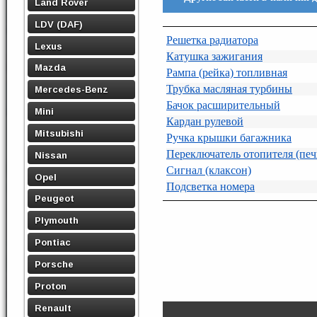
Land Rover
LDV (DAF)
Решетка радиатора
Lexus
Катушка зажигания
Mazda
Рампа (рейка) топливная
Трубка масляная турбины
Mercedes-Benz
Бачок расширительный
Mini
Кардан рулевой
Mitsubishi
Ручка крышки багажника
Переключатель отопителя (печ
Nissan
Сигнал (клаксон)
Opel
Подсветка номера
Peugeot
Plymouth
Pontiac
Porsche
Proton
Renault