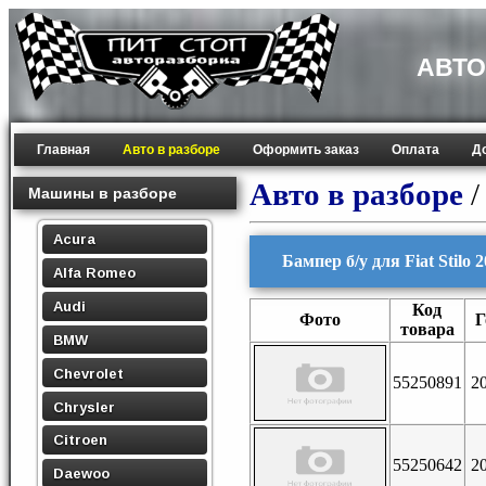
АВТО
Главная
Авто в разборе
Оформить заказ
Оплата
Д
Авто в разборе
Машины в разборе
Acura
Бампер б/у для Fiat Stilo 
Alfa Romeo
Audi
Код
Фото
Г
товара
BMW
Chevrolet
55250891
2
Chrysler
Citroen
55250642
2
Daewoo