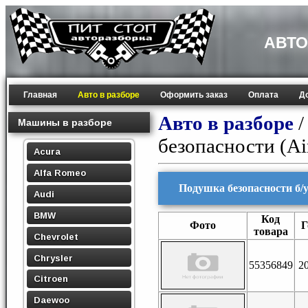
АВТО
Главная
Авто в разборе
Оформить заказ
Оплата
Д
Авто в разборе
Машины в разборе
безопасности (Ai
Acura
Alfa Romeo
Подушка безопасности б/у 
Audi
BMW
Код
Фото
Г
товара
Chevrolet
Chrysler
55356849
2
Citroen
Daewoo