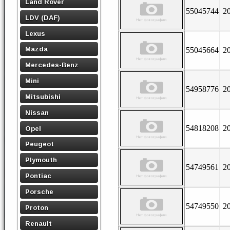
Land Rover
55045744
2
LDV (DAF)
Lexus
Mazda
55045664
2
Mercedes-Benz
Mini
54958776
2
Mitsubishi
Nissan
54818208
2
Opel
Peugeot
Plymouth
54749561
2
Pontiac
Porsche
54749550
2
Proton
Renault