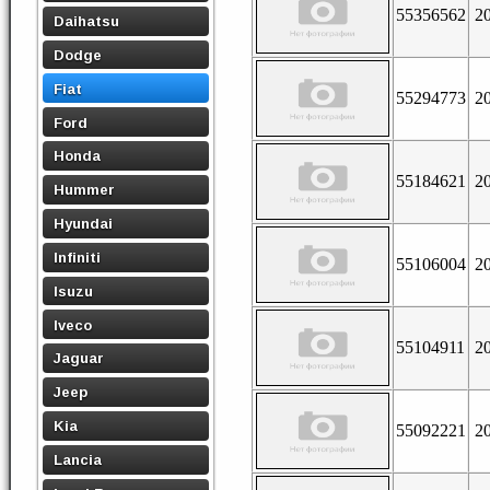
55356562
2
Daihatsu
Dodge
Fiat
55294773
2
Ford
Honda
55184621
2
Hummer
Hyundai
Infiniti
55106004
2
Isuzu
Iveco
55104911
2
Jaguar
Jeep
Kia
55092221
2
Lancia