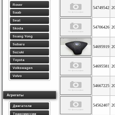
Rover
54749542
2
Saab
Seat
54706426
2
Skoda
Ssang Yong
Subaru
54695919
2
Suzuki
Toyota
54695581
2
Volkswagen
Volvo
54667225
2
Агрегаты
54562407
2
Двигатели
Трансмиссии