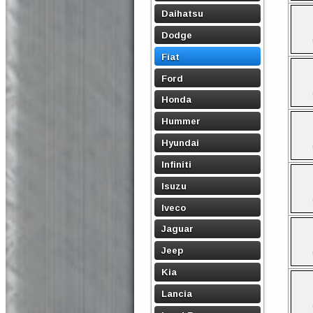
Daihatsu
Dodge
Fiat
Ford
Honda
Hummer
Hyundai
Infiniti
Isuzu
Iveco
Jaguar
Jeep
Kia
Lancia