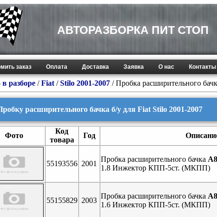
АВТОРАЗБОРКА ПИТ СТОП
мить заказ
Оплата
Доставка
Заявка
О нас
Контакты
 в разборе
/
Fiat
/
Stilo 2001-2007
/ Пробка расширительного бач
Пробку расширительного бачка б/у для Fiat Stilo 2001-2007
Код
Фото
Год
Описани
товара
Пробка расширительного бачка
A8
55193556
2001
1.8 Инжектор КПП-5ст. (МКПП)
Пробка расширительного бачка
A8
55155829
2003
1.6 Инжектор КПП-5ст. (МКПП)