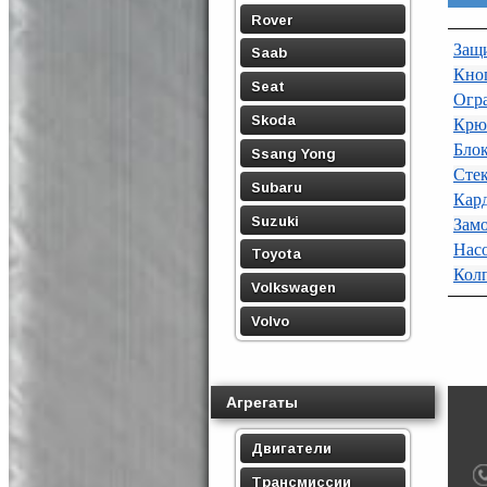
Rover
Защ
Saab
Кноп
Seat
Огр
Skoda
Крю
Бло
Ssang Yong
Сте
Subaru
Кар
Suzuki
Замо
Нас
Toyota
Кол
Volkswagen
Volvo
Агрегаты
Двигатели
Трансмиссии