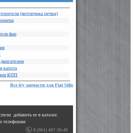
топителя (моторчика печки)
ионера
еля фар
ия
и
 двигателем
я капота
ния КПП
Все б/у запчасти для Fiat Stilo
пели добавить ее в каталог.
о телефонам:
8 (961) 407-39-49