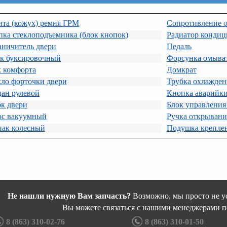
ита (кожух) ремня ГРМ
Сопротивление о
ка стеклоподъемника (блок кнопок)
Радиатор кондиц
аничитель двери
Педаль
к буксировочный
Форсунка омыват
к комфорта
Домкрат
кло форточки двери
Трубка охлажден
дан рулевой
Кнопка аварийк
к двери
Блок управления
ос вакуумный
Ручка открывани
пак колесный
Подушка крепле
Не нашли нужную Вам запчасть?
Возможно, мы просто не ус
Вы можете связаться с нашими менеджерами п
8 (863) 310-02-76
8 (863) 310-01-50