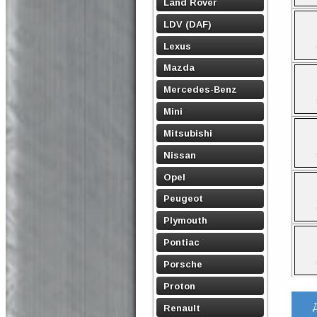
Land Rover
LDV (DAF)
Lexus
Mazda
Mercedes-Benz
Mini
Mitsubishi
Nissan
Opel
Peugeot
Plymouth
Pontiac
Porsche
Proton
Renault