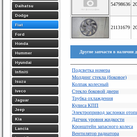
54798636
2
Daihatsu
Dodge
Fiat
21131679
2
Ford
Honda
Другие запчасти в наличии дл
Hummer
Hyundai
Подсветка номера
Infiniti
Молдинг стекла (боковое)
Isuzu
Колпак колесный
Iveco
Стекло боковой двери
Трубка охлаждения
Jaguar
Кулиса КПП
Jeep
Электропривод заслонки отоп
Kia
Датчик уровня жидкости
Кронштейн запасного колеса
Lancia
Вентилятор радиатора