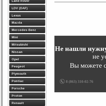
Land Rover
LDV (DAF)
Lexus
Mazda
Mercedes-Benz
Mini
Mitsubishi
Не нашли нужну
Nissan
не у
Opel
Вы можете 
Peugeot
Plymouth
Pontiac
8 (863) 310-02-76
Porsche
Proton
Renault