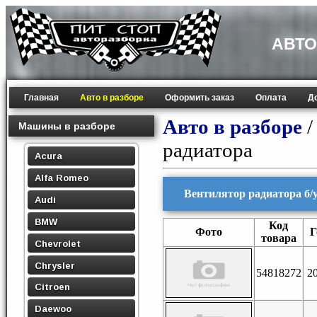
АВТО
Главная
Авто в разборе
Оформить заказ
Оплата
Д
Авто в разборе
Машины в разборе
радиатора
Acura
Alfa Romeo
Вентилятор радиатора б/у 
Audi
BMW
Код
Фото
Г
товара
Chevrolet
Chrysler
54818272
2
Citroen
Daewoo