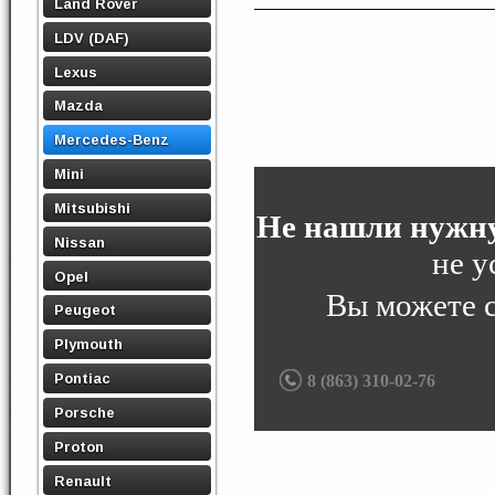
Land Rover
LDV (DAF)
Lexus
Mazda
Mercedes-Benz
Mini
Mitsubishi
Не нашли нужну
Nissan
не у
Opel
Вы можете 
Peugeot
Plymouth
Pontiac
8 (863) 310-02-76
Porsche
Proton
Renault