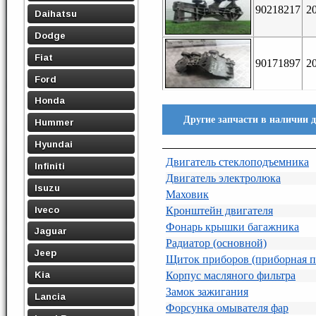
90218217
2
Daihatsu
Dodge
Fiat
90171897
2
Ford
Honda
Другие запчасти в наличии 
Hummer
Hyundai
Двигатель стеклоподъемника
Infiniti
Двигатель электролюка
Isuzu
Маховик
Iveco
Кронштейн двигателя
Фонарь крышки багажника
Jaguar
Радиатор (основной)
Jeep
Щиток приборов (приборная п
Kia
Корпус масляного фильтра
Замок зажигания
Lancia
Форсунка омывателя фар