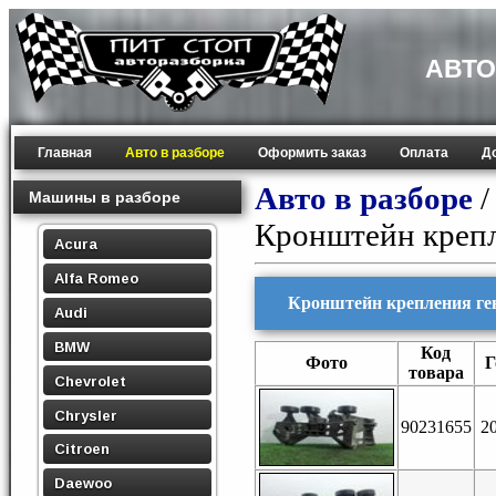
АВТО
Главная
Авто в разборе
Оформить заказ
Оплата
Д
Авто в разборе
Машины в разборе
Кронштейн крепл
Acura
Alfa Romeo
Кронштейн крепления ген
Audi
BMW
Код
Фото
Г
товара
Chevrolet
Chrysler
90231655
2
Citroen
Daewoo