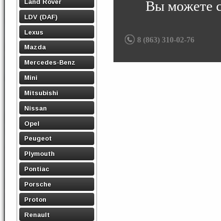
Land Rover
Вы можете 
LDV (DAF)
Lexus
8 (863) 310-02-76
Mazda
Mercedes-Benz
Mini
Mitsubishi
Nissan
Opel
Peugeot
Plymouth
Pontiac
Porsche
Proton
Renault