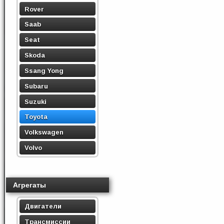
Rover
Saab
Seat
Skoda
Ssang Yong
Subaru
Suzuki
Toyota
Volkswagen
Volvo
Агрегаты
Двигатели
Трансмиссии