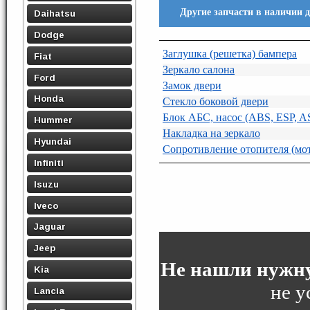
Другие запчасти в наличии д
Daihatsu
Dodge
Заглушка (решетка) бампера
Fiat
Зеркало салона
Ford
Замок двери
Honda
Стекло боковой двери
Блок АБС, насос (ABS, ESP, A
Hummer
Накладка на зеркало
Hyundai
Сопротивление отопителя (мо
Infiniti
Isuzu
Iveco
Jaguar
Jeep
Не нашли нужну
Kia
не у
Lancia