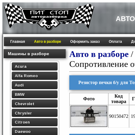
АВТО
Главная
Авто в разборе
Оформить заказ
Оплата
Д
Авто в разборе
Машины в разборе
Сопротивление о
Acura
Alfa Romeo
Резистор печки б/у для To
Audi
BMW
Код
Фото
Г
товара
Chevrolet
Chrysler
90150472
1
Citroen
Daewoo