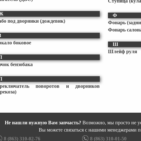
Ступица (кула
Ж
Ф
бо под дворники (дождевик)
Фонарь (задни
Фонарь салона
З
ркало боковое
Ш
Шлейф руля
Л
чок бензобака
П
реключатель поворотов и дворников
трекоза)
Не нашли нужную Вам запчасть?
Возможно, мы просто не ус
Вы можете связаться с нашими менеджерами п
8 (863) 310-02-76
8 (863) 310-01-50