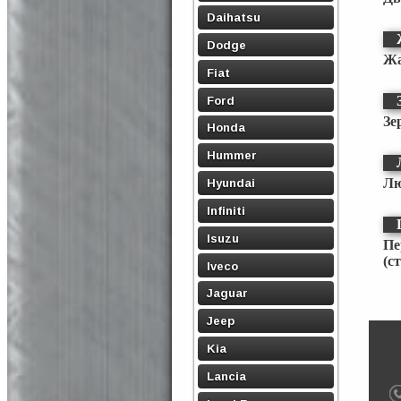
Daihatsu
Dodge
Жа
Fiat
Ford
Зе
Honda
Hummer
Лю
Hyundai
Infiniti
Isuzu
Пе
(с
Iveco
Jaguar
Jeep
Kia
Lancia