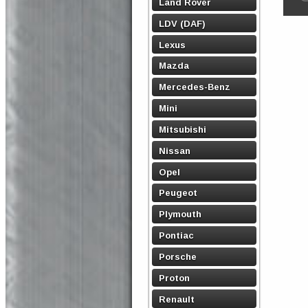
Land Rover
LDV (DAF)
Lexus
Mazda
Mercedes-Benz
Mini
Mitsubishi
Nissan
Opel
Peugeot
Plymouth
Pontiac
Porsche
Proton
Renault