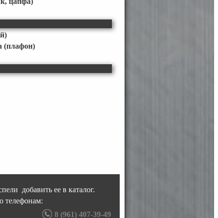
к, цапфа)
й)
 (плафон)
пели добавить ее в каталог.
о телефонам:
8 (961) 407-39-49