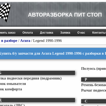
АВТОРАЗБОРКА ПИТ СТОП
мить заказ
Оплата
Доставка
Заявка
О нас
Контакты
 в разборе
/
Acura
/
Legend 1990-1996
Купить б/у запчасти для Acura Legend 1990-1996 с разборки в
Полуось (прив
Б
лка подвески передняя (подрамник)
Р
чок омывателя
Ремень безопа
ок комфорта
Рычаг подвес
Д
С
игатель (ДВС)