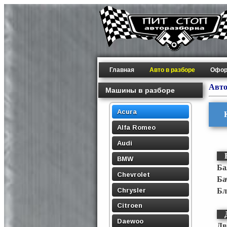
Главная
Авто в разборе
Офор
Авто
Машины в разборе
Acura
Alfa Romeo
Audi
BMW
Ба
Chevrolet
Ба
Chrysler
Бл
Citroen
Daewoo
Дв