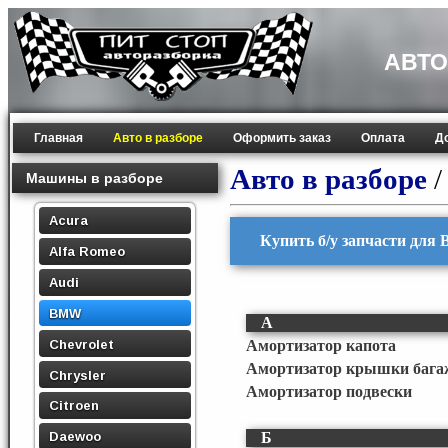
АВТО
Главная
Авто в разборе
Оформить заказ
Оплата
Д
Авто в разборе
Машины в разборе
Acura
Купить б/у запчасти для 
Alfa Romeo
Audi
BMW
А
Chevrolet
Амортизатор капота
Амортизатор крышки бага
Chrysler
Амортизатор подвески
Citroen
Daewoo
Б