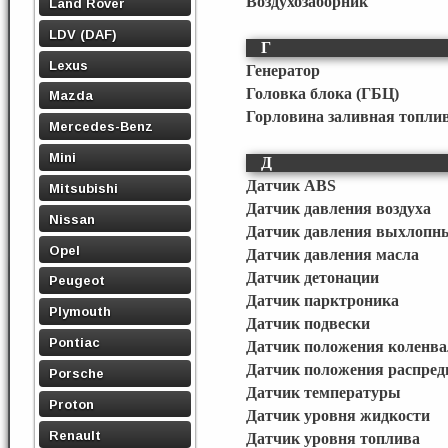
Воздухозаборник
Land Rover
LDV (DAF)
Г
Lexus
Генератор
Головка блока (ГБЦ)
Mazda
Горловина заливная топли
Mercedes-Benz
Mini
Д
Датчик ABS
Mitsubishi
Датчик давления воздуха
Nissan
Датчик давления выхлопны
Opel
Датчик давления масла
Датчик детонации
Peugeot
Датчик парктроника
Plymouth
Датчик подвески
Pontiac
Датчик положения коленва
Датчик положения распред
Porsche
Датчик температуры
Proton
Датчик уровня жидкости
Renault
Датчик уровня топлива