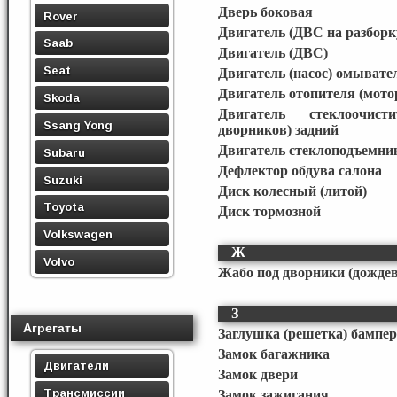
Дверь боковая
Rover
Двигатель (ДВС на разборк
Saab
Двигатель (ДВС)
Seat
Двигатель (насос) омывате
Двигатель отопителя (мото
Skoda
Двигатель стеклоочист
Ssang Yong
дворников) задний
Двигатель стеклоподъемни
Subaru
Дефлектор обдува салона
Suzuki
Диск колесный (литой)
Toyota
Диск тормозной
Volkswagen
Ж
Volvo
Жабо под дворники (дожде
З
Агрегаты
Заглушка (решетка) бампер
Замок багажника
Двигатели
Замок двери
Трансмиссии
Замок зажигания