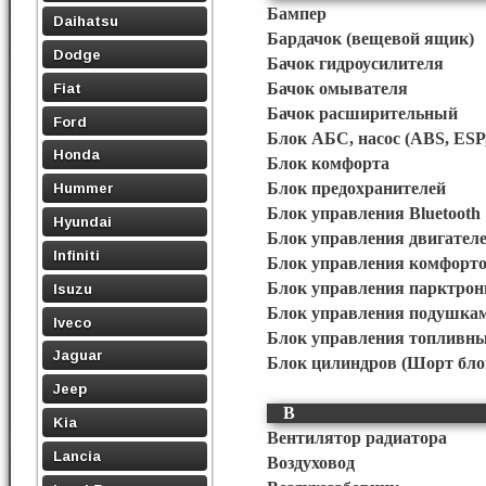
Бампер
Daihatsu
Бардачок (вещевой ящик)
Dodge
Бачок гидроусилителя
Fiat
Бачок омывателя
Бачок расширительный
Ford
Блок АБС, насос (ABS, ESP
Honda
Блок комфорта
Блок предохранителей
Hummer
Блок управления Bluetooth
Hyundai
Блок управления двигател
Infiniti
Блок управления комфорт
Блок управления парктро
Isuzu
Блок управления подушкам
Iveco
Блок управления топливн
Jaguar
Блок цилиндров (Шорт бло
Jeep
В
Kia
Вентилятор радиатора
Lancia
Воздуховод