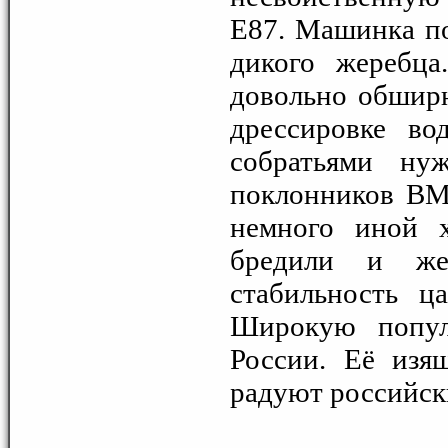
E87. Машинка по
дикого жеребц
довольно обширн
дрессировке во
собратьями ну
поклонников BM
немного иной х
бредили и же
стабильность ц
Широкую попул
России. Её изя
радуют российск