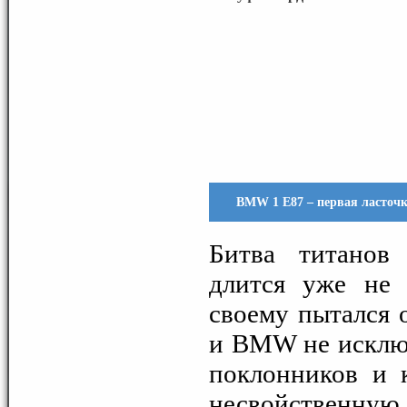
BMW 1 E87 – первая ласточ
Битва титанов 
длится уже не
своему пытался 
и BMW не исключ
поклонников и 
несвойственную