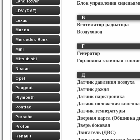
Land Rover
Блок управления сиденьям
LDV (DAF)
В
Lexus
Вентилятор радиатора
Mazda
Воздуховод
Mercedes-Benz
Г
Mini
Генератор
Mitsubishi
Горловина заливная топли
Nissan
Д
Opel
Датчик давления воздуха
Peugeot
Датчик дождя
Датчик парктроника
Plymouth
Датчик положения коленва
Pontiac
Датчик температуры
Porsche
Дверная карта (Обшивка д
Дверь боковая
Proton
Двигатель (ДВС)
Renault
Двигатель отопителя (мото