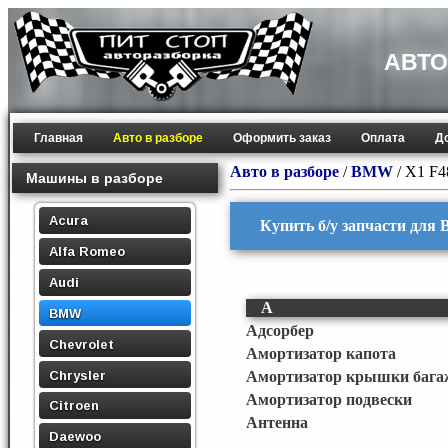
АВТО
Главная
Авто в разборе
Оформить заказ
Оплата
Д
Авто в разборе
/
BMW
/
X1 F4
Машины в разборе
Acura
Купить б/у запчасти для 
Alfa Romeo
Audi
А
BMW
Адсорбер
Chevrolet
Амортизатор капота
Chrysler
Амортизатор крышки бага
Амортизатор подвески
Citroen
Антенна
Daewoo