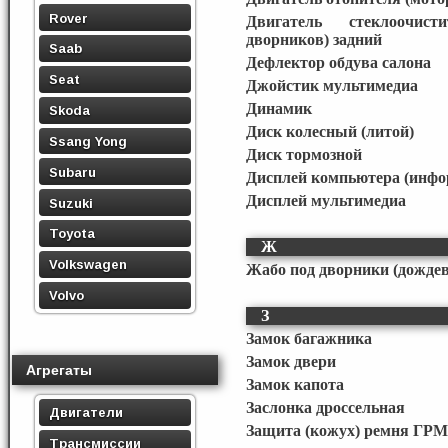
Rover
Двигатель стеклоочист
дворников) задний
Saab
Дефлектор обдува салона
Seat
Джойстик мультимедиа
Динамик
Skoda
Диск колесный (литой)
Ssang Yong
Диск тормозной
Subaru
Дисплей компьютера (инф
Дисплей мультимедиа
Suzuki
Toyota
Ж
Volkswagen
Жабо под дворники (дожде
Volvo
З
Замок багажника
Замок двери
Агрегаты
Замок капота
Заслонка дроссельная
Двигатели
Защита (кожух) ремня ГРМ
Трансмиссии