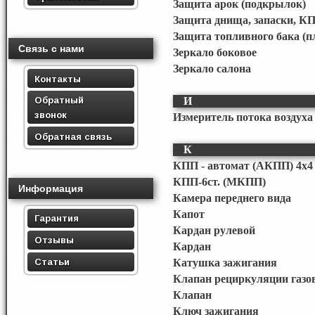
Защита арок (подкрылок)
Защита днища, запаски, КП
Защита топливного бака (п
Связь с нами
Зеркало боковое
Зеркало салона
Контакты
Обратный
И
звонок
Измеритель потока воздуха 
Обратная связь
К
КПП - автомат (АКПП) 4х4
КПП-6ст. (МКПП)
Информация
Камера переднего вида
Капот
Гарантия
Кардан рулевой
Отзывы
Кардан
Статьи
Катушка зажигания
Клапан рециркуляции газо
Клапан
Ключ зажигания