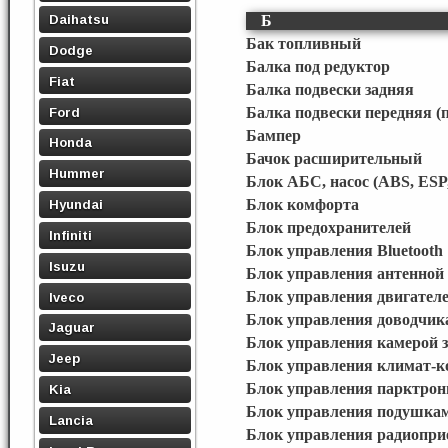
Daihatsu
Б
Бак топливный
Dodge
Балка под редуктор
Fiat
Балка подвески задняя
Ford
Балка подвески передняя (
Бампер
Honda
Бачок расширительный
Hummer
Блок АБС, насос (ABS, ESP
Блок комфорта
Hyundai
Блок предохранителей
Infiniti
Блок управления Bluetooth
Isuzu
Блок управления антенной
Блок управления двигател
Iveco
Блок управления доводчик
Jaguar
Блок управления камерой з
Jeep
Блок управления климат-к
Блок управления парктро
Kia
Блок управления подушкам
Lancia
Блок управления радиопр