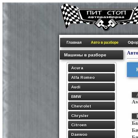
Главная
Авто в разборе
Офор
Авто
Машины в разборе
Acura
Alfa Romeo
Audi
BMW
Ам
Chevrolet
Chrysler
Ба
Citroen
Ба
Daewoo
Ба