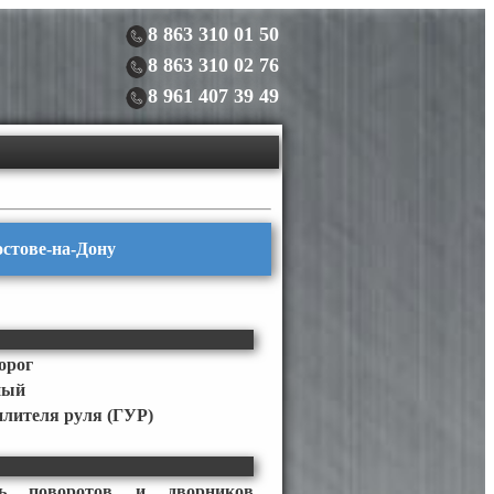
8 863 310 01 50
8 863 310 02 76
8 961 407 39 49
Ростове-на-Дону
орог
ный
илителя руля (ГУР)
ль поворотов и дворников