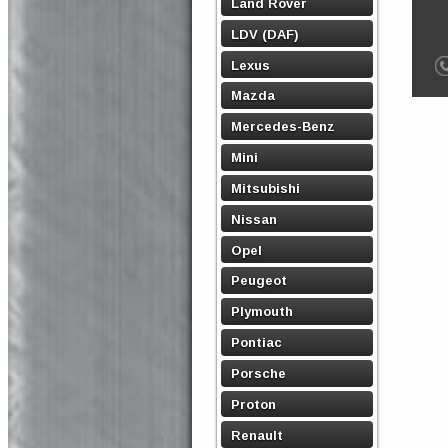
Land Rover
LDV (DAF)
Lexus
Mazda
Mercedes-Benz
Mini
Mitsubishi
Nissan
Opel
Peugeot
Plymouth
Pontiac
Porsche
Proton
Renault