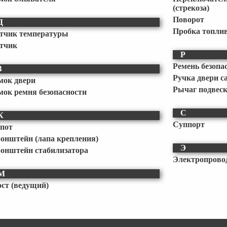
(стрекоза)
Поворот
Д
Пробка топлив
тчик температуры
тчик
Р
Ремень безопа
З
Ручка двери с
мок двери
Рычаг подвес
мок ремня безопасности
С
К
Суппорт
пот
онштейн (лапа крепления)
Э
онштейн стабилизатора
Электропрово
М
ст (ведущий)