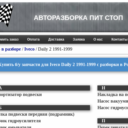
АВТОРАЗБОРКА ПИТ СТОП
мить заказ
Оплата
Доставка
Заявка
О нас
Контакты
 в разборе
/
Iveco
/
Daily 2 1991-1999
Купить б/у запчасти для Iveco Daily 2 1991-1999 с разборки в 
А
Н
ортизатор подвески
Накладка на п
Насос вакуум
Б
Насос гидроус
лка подвески передняя (подрамник)
чок гидроусилителя
П
чок омывателя
Переключате