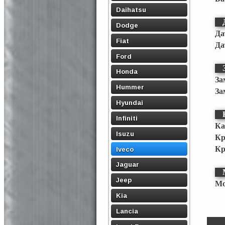
Daihatsu
Dodge
Да
Fiat
Да
Ford
Honda
За
Hummer
За
Hyundai
Infiniti
Ка
Isuzu
Кр
Кр
Iveco
Jaguar
Jeep
Мо
Kia
Lancia