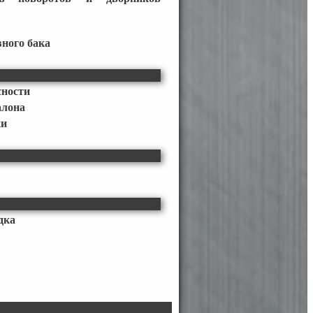
ного бака
сности
алона
ки
дка