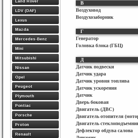
Land Rover
В
Воздуховод
LDV (DAF)
Воздухозаборник
Lexus
Mazda
Г
Генератор
Mercedes-Benz
Головка блока (ГБЦ)
Mini
Mitsubishi
Д
Датчик подвески
Nissan
Датчик удара
Opel
Датчик уровня топлива
Peugeot
Датчик ускорения
Датчик
Plymouth
Дверь боковая
Pontiac
Двигатель (ДВС)
Porsche
Двигатель отопителя (мото
Двигатель стеклоподъемни
Proton
Дефлектор обдува салона
Renault
Динамик