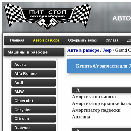
АВТО
Главная
Авто в разборе
Оформить заказ
Оплата
Д
Авто в разборе
/
Jeep
/
Grand C
Машины в разборе
Acura
Купить б/у запчасти для 
Alfa Romeo
Audi
А
BMW
Амортизатор капота
Chevrolet
Амортизатор крышки бага
Chrysler
Амортизатор подвески
Антенна
Citroen
Daewoo
Б