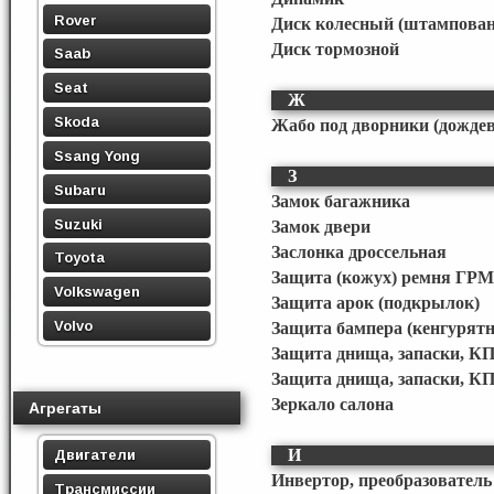
Rover
Диск колесный (штампова
Диск тормозной
Saab
Seat
Ж
Skoda
Жабо под дворники (дожде
Ssang Yong
З
Subaru
Замок багажника
Suzuki
Замок двери
Заслонка дроссельная
Toyota
Защита (кожух) ремня ГРМ
Volkswagen
Защита арок (подкрылок)
Volvo
Защита бампера (кенгурятн
Защита днища, запаски, КП
Защита днища, запаски, К
Зеркало салона
Агрегаты
И
Двигатели
Инвертор, преобразовател
Трансмиссии