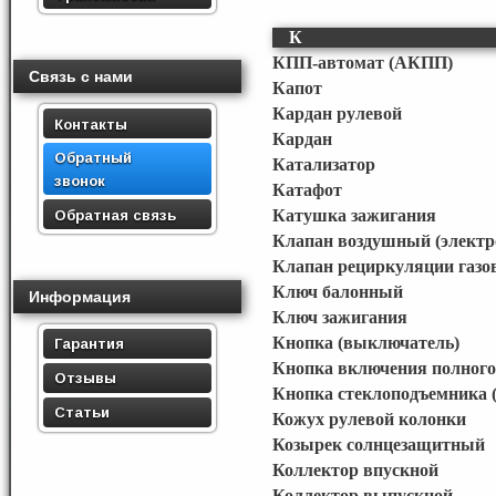
К
КПП-автомат (АКПП)
Связь с нами
Капот
Кардан рулевой
Контакты
Кардан
Обратный
Катализатор
звонок
Катафот
Обратная связь
Катушка зажигания
Клапан воздушный (элект
Клапан рециркуляции газо
Ключ балонный
Информация
Ключ зажигания
Кнопка (выключатель)
Гарантия
Кнопка включения полного
Отзывы
Кнопка стеклоподъемника (
Статьи
Кожух рулевой колонки
Козырек солнцезащитный
Коллектор впускной
Коллектор выпускной