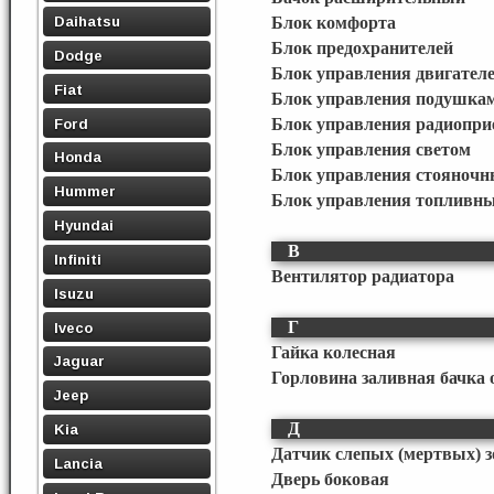
Daihatsu
Блок комфорта
Блок предохранителей
Dodge
Блок управления двигател
Fiat
Блок управления подушкам
Ford
Блок управления радиопр
Блок управления светом
Honda
Блок управления стояноч
Hummer
Блок управления топливн
Hyundai
В
Infiniti
Вентилятор радиатора
Isuzu
Г
Iveco
Гайка колесная
Jaguar
Горловина заливная бачка
Jeep
Д
Kia
Датчик слепых (мертвых) з
Lancia
Дверь боковая