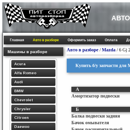
АВТО
Главная
Авто в разборе
Оформить заказ
Оплата
Д
Авто в разборе
/
Mazda
/
6 Gj 
Машины в разборе
Acura
Купить б/у запчасти для 
Alfa Romeo
Audi
А
BMW
Амортизатор подвески
Chevrolet
Chrysler
Б
Балка подвески задняя
Citroen
Бачок омывателя
Daewoo
Бачок расширительный