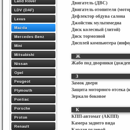
Land Rover
Двигатель (ДВС)
Двигатель отопителя (мото
LDV (DAF)
Дефлектор обдува салона
Lexus
Джойстик мультимедиа
Mazda
Диск колесный (литой)
Диск тормозной
Mercedes-Benz
Дисплей компьютера (инф
Mini
Mitsubishi
Ж
Жабо под дворники (дожде
Nissan
Opel
З
Peugeot
Замок двери
Защита моторного отсека (
Plymouth
Зеркало боковое
Pontiac
Porsche
К
КПП-автомат (АКПП)
Proton
Камера заднего вида
Renault
Кардан рулевой