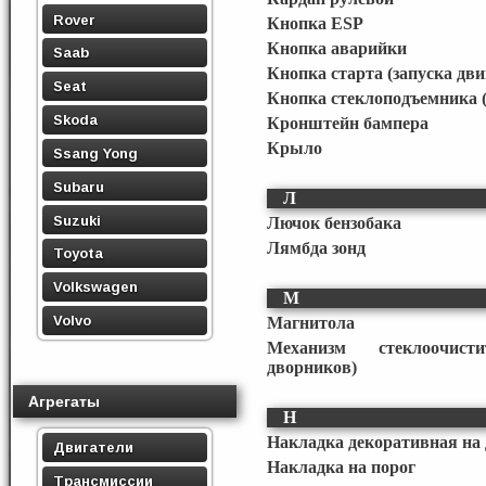
Rover
Кнопка ESP
Кнопка аварийки
Saab
Кнопка старта (запуска дви
Seat
Кнопка стеклоподъемника (
Skoda
Кронштейн бампера
Крыло
Ssang Yong
Subaru
Л
Suzuki
Лючок бензобака
Лямбда зонд
Toyota
Volkswagen
М
Volvo
Магнитола
Механизм стеклоочисти
дворников)
Агрегаты
Н
Накладка декоративная на
Двигатели
Накладка на порог
Трансмиссии