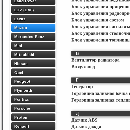
Land Rover
Блок управления прицепно
LDV (DAF)
Блок управления радиопр
Lexus
Блок управления светом
Блок управления сигнализ
Mazda
Блок управления стояноч
Mercedes-Benz
Блок управления топливн
Mini
В
Mitsubishi
Вентилятор радиатора
Nissan
Воздуховод
Opel
Г
Peugeot
Генератор
Plymouth
Горловина заливная бачка
Pontiac
Горловина заливная топли
Porsche
Д
Proton
Датчик ABS
Renault
Датчик дождя