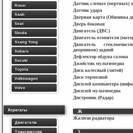
Датчик слепых (мертвых) з
Rover
Датчик удара
Saab
Дверная карта (Обшивка д
Seat
Дверь боковая
Двигатель (ДВС)
Skoda
Двигатель отопителя (мото
Ssang Yong
Двигатель стеклоочист
дворников) задний
Subaru
Дефлектор обдува салона
Suzuki
Джойстик мультимедиа
Toyota
Диск колесный (литой)
Диск тормозной
Volkswagen
Дисплей компьютера (инф
Volvo
Дисплей мультимедиа
Дистроник (Радар)
Агрегаты
Ж
Жалюзи радиатора
Двигатели
Трансмиссии
З