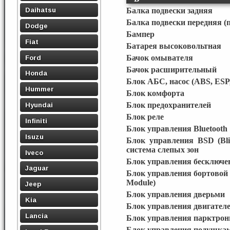
Daihatsu
Балка подвески задняя
Балка подвески передняя (
Dodge
Бампер
Fiat
Батарея высоковольтная
Ford
Бачок омывателя
Бачок расширительный
Honda
Блок АБС, насос (ABS, ESP
Hummer
Блок комфорта
Блок предохранителей
Hyundai
Блок реле
Infiniti
Блок управления Bluetooth
Isuzu
Блок управления BSD (Blin
система слепых зон
Iveco
Блок управления бесключев
Jaguar
Блок управления бортовой 
Module)
Jeep
Блок управления дверьми
Kia
Блок управления двигател
Lancia
Блок управления парктро
Блок управления подушкам