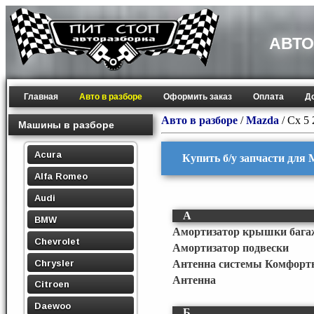
АВТО
Главная
Авто в разборе
Оформить заказ
Оплата
Д
Авто в разборе
/
Mazda
/
Cx 5 
Машины в разборе
Acura
Купить б/у запчасти для 
Alfa Romeo
Audi
А
BMW
Амортизатор крышки бага
Chevrolet
Амортизатор подвески
Chrysler
Антенна системы Комфорт
Антенна
Citroen
Daewoo
Б