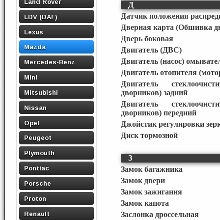
Land Rover
Д
Датчик положения распред
LDV (DAF)
Дверная карта (Обшивка д
Lexus
Дверь боковая
Mazda
Двигатель (ДВС)
Двигатель (насос) омывате
Mercedes-Benz
Двигатель отопителя (мото
Mini
Двигатель стеклоочист
дворников) задний
Mitsubishi
Двигатель стеклоочист
Nissan
дворников) передний
Opel
Джойстик регулировки зер
Диск тормозной
Peugeot
Plymouth
З
Pontiac
Замок багажника
Замок двери
Porsche
Замок зажигания
Proton
Замок капота
Renault
Заслонка дроссельная