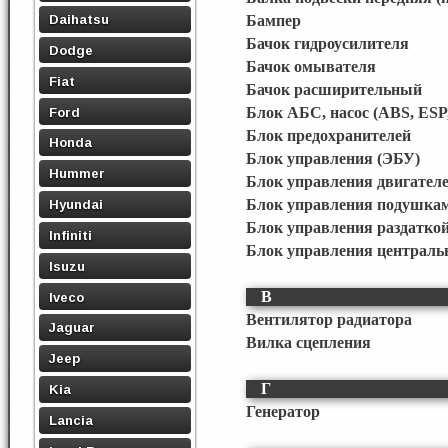
Daihatsu
Бампер
Бачок гидроусилителя
Dodge
Бачок омывателя
Fiat
Бачок расширительный
Ford
Блок АБС, насос (ABS, ESP
Блок предохранителей
Honda
Блок управления (ЭБУ)
Hummer
Блок управления двигател
Блок управления подушкам
Hyundai
Блок управления раздатко
Infiniti
Блок управления централ
Isuzu
В
Iveco
Вентилятор радиатора
Jaguar
Вилка сцепления
Jeep
Г
Kia
Генератор
Lancia