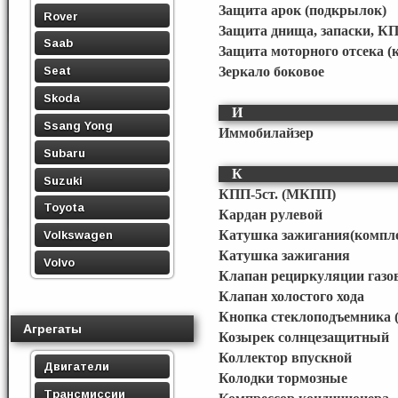
Защита арок (подкрылок)
Rover
Защита днища, запаски, КП
Saab
Защита моторного отсека (
Seat
Зеркало боковое
Skoda
И
Ssang Yong
Иммобилайзер
Subaru
К
Suzuki
КПП-5ст. (МКПП)
Toyota
Кардан рулевой
Катушка зажигания(компл
Volkswagen
Катушка зажигания
Volvo
Клапан рециркуляции газо
Клапан холостого хода
Кнопка стеклоподъемника (
Агрегаты
Козырек солнцезащитный
Коллектор впускной
Двигатели
Колодки тормозные
Трансмиссии