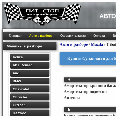
АВТО
Главная
Авто в разборе
Оформить заказ
Оплата
Д
Авто в разборе
/
Mazda
/
Tribu
Машины в разборе
Acura
Купить б/у запчасти для 
Alfa Romeo
Audi
А
BMW
Амортизатор крышки бага
Chevrolet
Амортизатор подвески
Chrysler
Антенна
Citroen
Б
Daewoo
Балка подвески передняя (