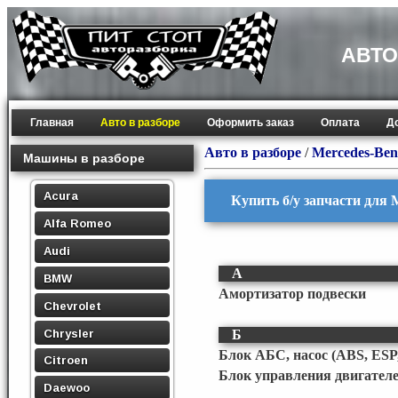
АВТО
Главная
Авто в разборе
Оформить заказ
Оплата
Д
Авто в разборе
/
Mercedes-Ben
Машины в разборе
Acura
Купить б/у запчасти для 
Alfa Romeo
Audi
А
BMW
Амортизатор подвески
Chevrolet
Chrysler
Б
Блок АБС, насос (ABS, ESP
Citroen
Блок управления двигател
Daewoo