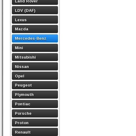
Land Rover
LDV (DAF)
Lexus
Mazda
Mercedes-Benz
Mini
Mitsubishi
Nissan
Opel
Peugeot
Plymouth
Pontiac
Porsche
Proton
Renault