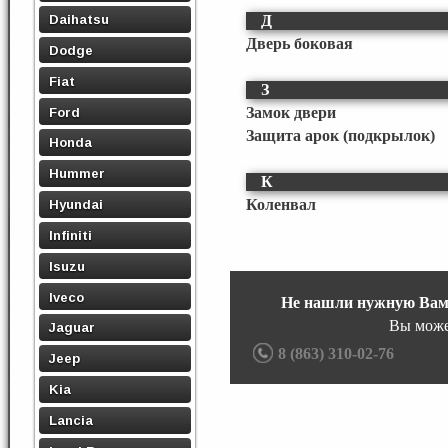
Daihatsu
Д
Дверь боковая
Dodge
Fiat
З
Ford
Замок двери
Защита арок (подкрылок)
Honda
Hummer
К
Коленвал
Hyundai
Infiniti
Isuzu
Iveco
Не нашли нужную Вам
Вы може
Jaguar
8 (863) 310-02-76
Jeep
Kia
Lancia