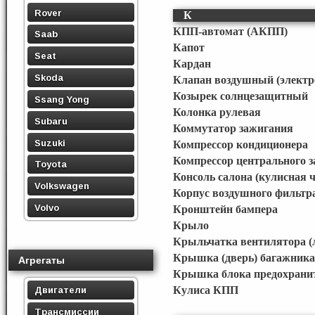
Rover
К
КПП-автомат (АКПП)
Saab
Капот
Seat
Кардан
Skoda
Клапан воздушный (элект
Козырек солнцезащитный
Ssang Yong
Колонка рулевая
Subaru
Коммутатор зажигания
Suzuki
Компрессор кондиционера
Компрессор центрального 
Toyota
Консоль салона (кулисная ч
Volkswagen
Корпус воздушного фильтр
Volvo
Кронштейн бампера
Крыло
Крыльчатка вентилятора (
Крышка (дверь) багажника
Агрегаты
Крышка блока предохрани
Кулиса КПП
Двигатели
Трансмиссии