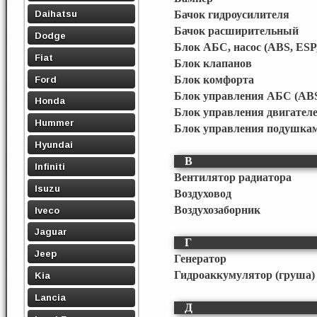
Daihatsu
Бачок гидроусилителя
Бачок расширительный
Dodge
Блок АБС, насос (ABS, ESP
Fiat
Блок клапанов
Ford
Блок комфорта
Блок управления АБС (ABS
Honda
Блок управления двигател
Hummer
Блок управления подушкам
Hyundai
В
Infiniti
Вентилятор радиатора
Isuzu
Воздуховод
Воздухозаборник
Iveco
Jaguar
Г
Jeep
Генератор
Гидроаккумулятор (груша)
Kia
Lancia
Д