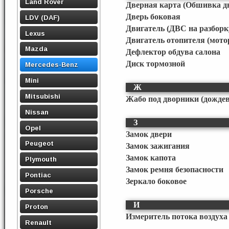
Land Rover
Дверная карта (Обшивка д
Дверь боковая
LDV (DAF)
Двигатель (ДВС на разборк
Lexus
Двигатель отопителя (мото
Mazda
Дефлектор обдува салона
Диск тормозной
Mercedes-Benz
Mini
Ж
Mitsubishi
Жабо под дворники (дожде
Nissan
З
Opel
Замок двери
Peugeot
Замок зажигания
Замок капота
Plymouth
Замок ремня безопасности
Pontiac
Зеркало боковое
Porsche
И
Proton
Измеритель потока воздуха 
Renault