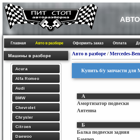
АВТО
Главная
Авто в разборе
Оформить заказ
Оплата
Д
Авто в разборе
/
Mercedes-Ben
Машины в разборе
Acura
Купить б/у запчасти для 
Alfa Romeo
Audi
А
BMW
Амортизатор подвески
Chevrolet
Антенна
Chrysler
Б
Citroen
Балка подвески задняя
Daewoo
Бампер