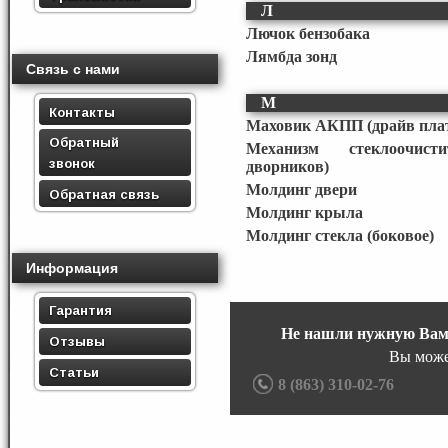
Л
Лючок бензобака
Лямбда зонд
Связь с нами
М
Контакты
Маховик АКПП (драйв пла
Обратный
Механизм стеклоочист
звонок
дворников)
Молдинг двери
Обратная связь
Молдинг крыла
Молдинг стекла (боковое)
Информация
Гарантия
Не нашли нужную Вам
Отзывы
Вы може
Статьи
8 (863) 310-02-76