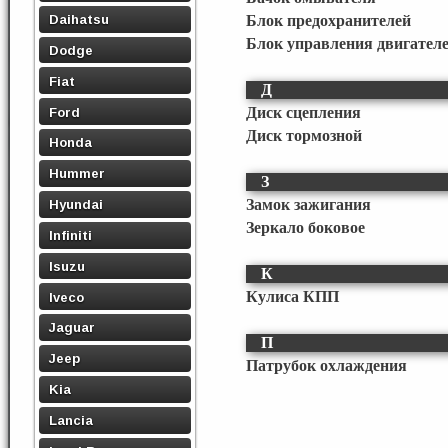
Daihatsu
Блок предохранителей
Блок управления двигател
Dodge
Fiat
Д
Ford
Диск сцепления
Диск тормозной
Honda
Hummer
З
Замок зажигания
Hyundai
Зеркало боковое
Infiniti
Isuzu
К
Кулиса КПП
Iveco
Jaguar
П
Jeep
Патрубок охлаждения
Kia
Lancia