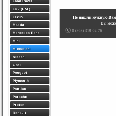
Land Rover
LDV (DAF)
Lexus
Не нашли нужную Вам
Вы може
Mazda
8 (863) 310-02-76
Mercedes-Benz
Mini
Mitsubishi
Nissan
Opel
Peugeot
Plymouth
Pontiac
Porsche
Proton
Renault