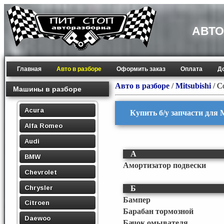
АВТО
Главная
Авто в разборе
Оформить заказ
Оплата
Д
Авто в разборе
/
Mitsubishi
/
C
Машины в разборе
Acura
Купить б/у запчасти для M
Alfa Romeo
Audi
А
BMW
Амортизатор подвески
Chevrolet
Chrysler
Б
Бампер
Citroen
Барабан тормозной
Daewoo
Бачок омывателя