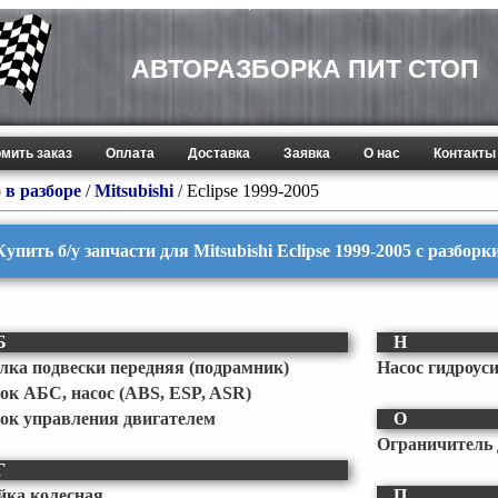
АВТОРАЗБОРКА ПИТ СТОП
мить заказ
Оплата
Доставка
Заявка
О нас
Контакты
 в разборе
/
Mitsubishi
/
Eclipse 1999-2005
Купить б/у запчасти для Mitsubishi Eclipse 1999-2005 с разбор
Б
Н
лка подвески передняя (подрамник)
Насос гидроус
ок АБС, насос (ABS, ESP, ASR)
ок управления двигателем
О
Ограничитель 
Г
йка колесная
П