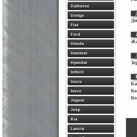
Daihatsu
Dodge
Ди
Fiat
Ford
Жа
Honda
Hummer
Зе
Hyundai
Infiniti
Isuzu
Ка
Ко
Iveco
Ко
Jaguar
Jeep
Kia
Lancia