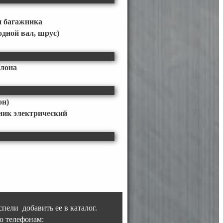
 багажника
одной вал, шрус)
алона
он)
ник электрический
пели добавить ее в каталог.
о телефонам: