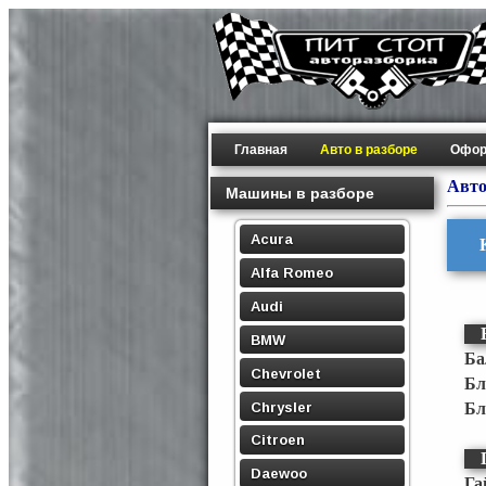
Главная
Авто в разборе
Офор
Авто
Машины в разборе
Acura
Alfa Romeo
Audi
BMW
Ба
Chevrolet
Бл
Chrysler
Бл
Citroen
Daewoo
Га