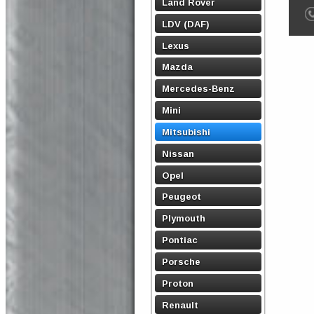
Land Rover
LDV (DAF)
Lexus
Mazda
Mercedes-Benz
Mini
Mitsubishi
Nissan
Opel
Peugeot
Plymouth
Pontiac
Porsche
Proton
Renault