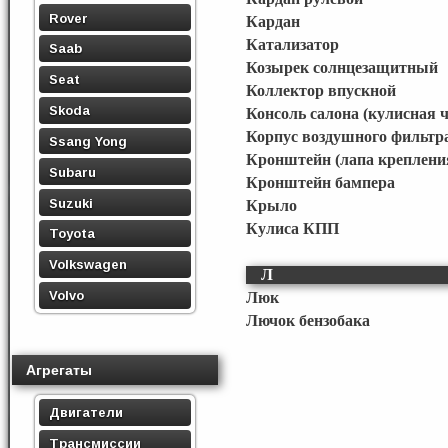
Rover
Кардан
Катализатор
Saab
Козырек солнцезащитный
Seat
Коллектор впускной
Skoda
Консоль салона (кулисная ч
Корпус воздушного фильтр
Ssang Yong
Кронштейн (лапа креплени
Subaru
Кронштейн бампера
Suzuki
Крыло
Кулиса КПП
Toyota
Volkswagen
Л
Volvo
Люк
Лючок бензобака
Агрегаты
Двигатели
Трансмиссии