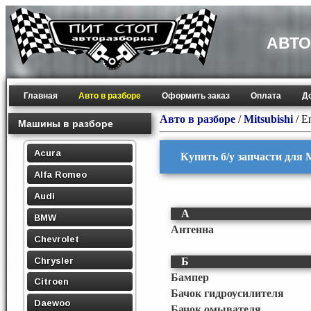
АВТО
Главная
Авто в разборе
Оформить заказ
Оплата
Д
Авто в разборе
/
Mitsubishi
/
E
Машины в разборе
Acura
Купить б/у запчасти для M
Alfa Romeo
Audi
А
BMW
Антенна
Chevrolet
Chrysler
Б
Бампер
Citroen
Бачок гидроусилителя
Daewoo
Бачок омывателя