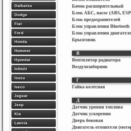
Daihatsu
Бачок расширительный
Блок АБС, насос (ABS, ESP
Dodge
Блок предохранителей
Fiat
Блок управления Bluetooth
Ford
Блок управления двигател
Брызговик
Honda
Hummer
В
Вентилятор радиатора
Hyundai
Воздухозаборник
Infiniti
Isuzu
Г
Гайка колесная
Iveco
Jaguar
Д
Jeep
Датчик уровня топлива
Датчик ускорения
Kia
Дверь боковая
Lancia
Двигатель отопителя (мото