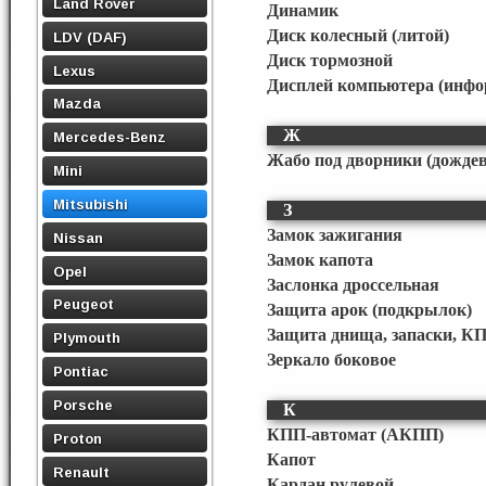
Land Rover
Динамик
Диск колесный (литой)
LDV (DAF)
Диск тормозной
Lexus
Дисплей компьютера (инф
Mazda
Ж
Mercedes-Benz
Жабо под дворники (дожде
Mini
Mitsubishi
З
Замок зажигания
Nissan
Замок капота
Opel
Заслонка дроссельная
Peugeot
Защита арок (подкрылок)
Защита днища, запаски, КП
Plymouth
Зеркало боковое
Pontiac
Porsche
К
КПП-автомат (АКПП)
Proton
Капот
Renault
Кардан рулевой