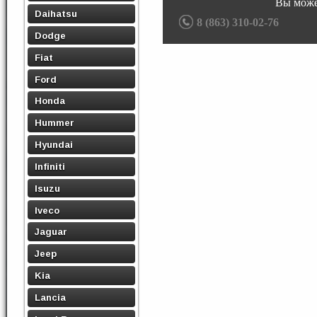
Вы може
Daihatsu
8 (863) 310-02-76
Dodge
Fiat
Ford
Honda
Hummer
Hyundai
Infiniti
Isuzu
Iveco
Jaguar
Jeep
Kia
Lancia