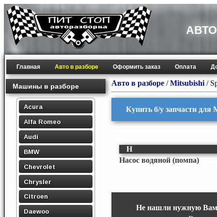
АВТО
Главная
Авто в разборе
Оформить заказ
Оплата
Д
Авто в разборе
/
Mitsubishi
/
S
Машины в разборе
Acura
Купить б/у запчасти для M
Alfa Romeo
Audi
Н
BMW
Насос водяной (помпа)
Chevrolet
Chrysler
Citroen
Не нашли нужную Вам
Daewoo