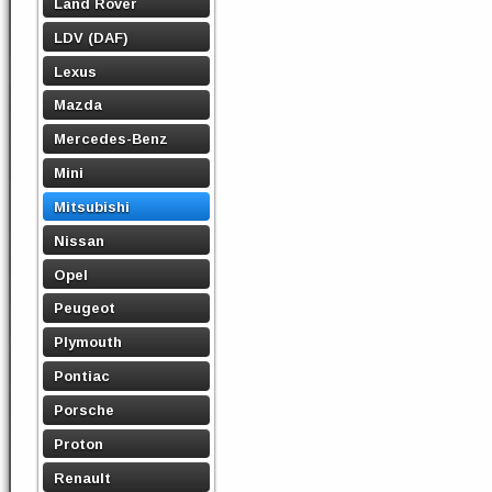
Land Rover
LDV (DAF)
Lexus
Mazda
Mercedes-Benz
Mini
Mitsubishi
Nissan
Opel
Peugeot
Plymouth
Pontiac
Porsche
Proton
Renault