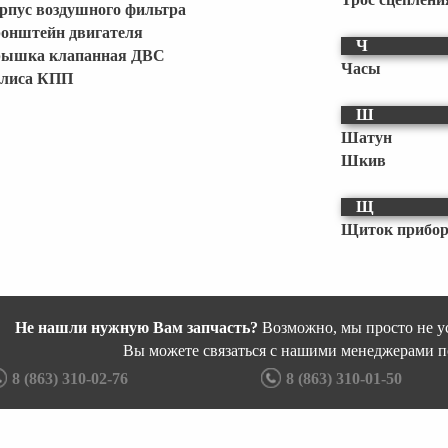
рпус воздушного фильтра
онштейн двигателя
Ч
ышка клапанная ДВС
Часы
лиса КПП
Ш
Шатун
Шкив
Щ
Щиток приборо
Не нашли нужную Вам запчасть?
Возможно, мы просто не ус
Вы можете связаться с нашими менеджерами п
8 (863) 310-02-76
8 (863) 310-01-50