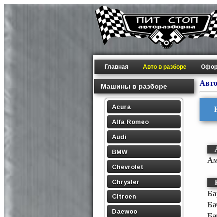
Главная
Авто в разборе
Офор
Авто
Машины в разборе
Acura
Alfa Romeo
Audi
BMW
Ам
Chevrolet
Chrysler
Ба
Citroen
Ба
Daewoo
Ба