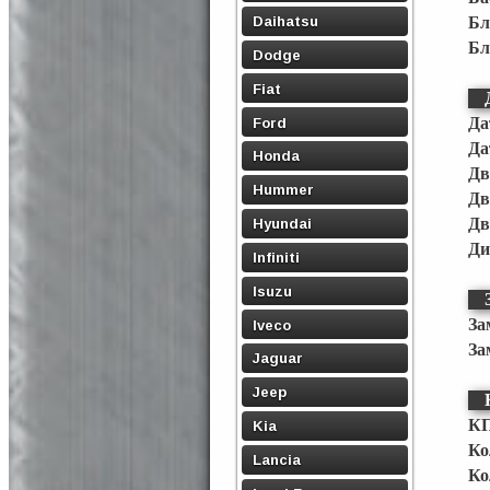
Daihatsu
Бл
Бл
Dodge
Fiat
Ford
Да
Да
Honda
Дв
Hummer
Дв
Дв
Hyundai
Ди
Infiniti
Isuzu
За
Iveco
За
Jaguar
Jeep
КП
Kia
Ко
Lancia
Ко