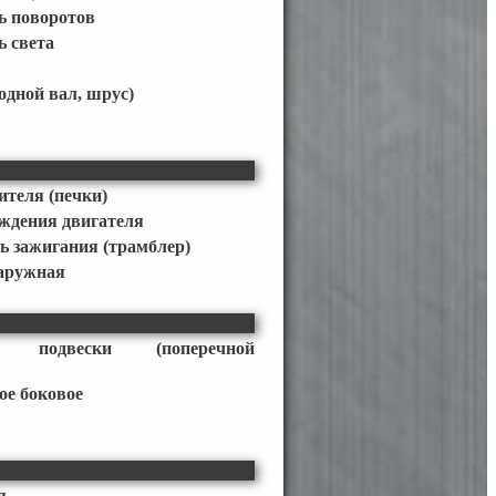
ь поворотов
 света
одной вал, шрус)
ителя (печки)
ждения двигателя
ь зажигания (трамблер)
наружная
ор подвески (поперечной
ое боковое
я