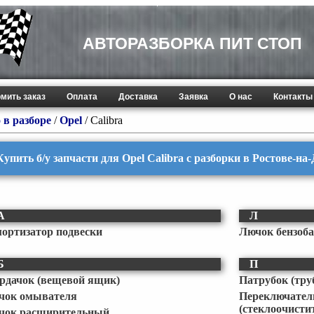
АВТОРАЗБОРКА ПИТ СТОП
мить заказ
Оплата
Доставка
Заявка
О нас
Контакты
 в разборе
/
Opel
/
Calibra
Купить б/у запчасти для Opel Calibra с разборки в Ростове-на
А
Л
ортизатор подвески
Лючок бензоб
Б
П
рдачок (вещевой ящик)
Патрубок (тру
чок омывателя
Переклю
(стеклоочисти
чок расширительный