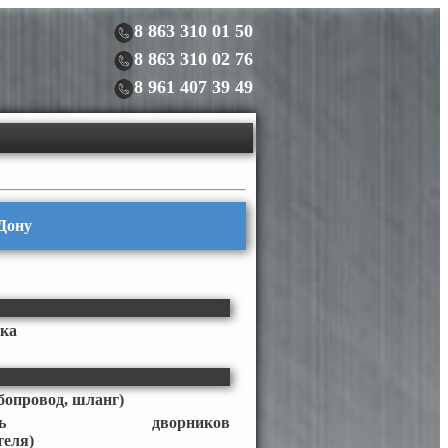
8 863 310 01 50
8 863 310 02 76
8 961 407 39 49
-Дону
ака
бопровод, шланг)
чатель дворников
теля)