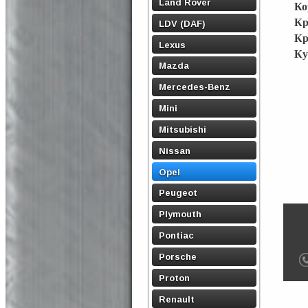
Land Rover
Ко
Кр
LDV (DAF)
Кр
Lexus
Ку
Mazda
Mercedes-Benz
Mini
Mitsubishi
Nissan
Opel
Peugeot
Plymouth
Pontiac
Porsche
Proton
Renault