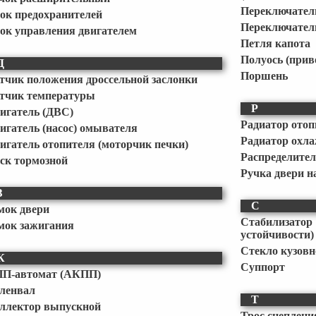
Переключател
ок предохранителей
Переключатель
ок управления двигателем
Петля капота
Полуось (прив
Д
Поршень
тчик положения дроссельной заслонки
тчик температуры
Р
игатель (ДВС)
Радиатор отоп
игатель (насос) омывателя
Радиатор охла
игатель отопителя (моторчик печки)
Распределител
ск тормозной
Ручка двери 
З
С
мок двери
Стабилизат
мок зажигания
устойчивости)
Стекло кузовн
К
Суппорт
П-автомат (АКПП)
ленвал
Т
ллектор выпускной
Трос сцеплени