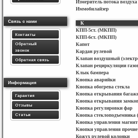
Измеритель потока воздуха 
Иммобилайзер
Связь с нами
К
КПП-5ст. (МКПП)
Контакты
КПП-6ст. (МКПП)
Обратный
Капот
звонок
Кардан рулевой
Клапан воздушный (элект
Обратная связь
Клапан рециркуляции газо
Клык бампера
Кнопка аварийки
Информация
Кнопка обогрева стекла
Кнопка открывания багаж
Гарантия
Кнопка открывания замков
Отзывы
Кнопка регулировки фар
Статьи
Кнопка стеклоподъемника (
Кнопка управления магнит
Кнопки управления прочие
Кожух рулевой колонки