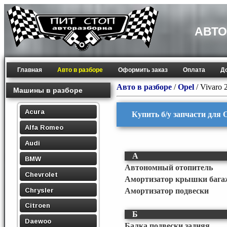
АВТО
Главная
Авто в разборе
Оформить заказ
Оплата
Д
Авто в разборе
/
Opel
/
Vivaro 
Машины в разборе
Acura
Купить б/у запчасти для O
Alfa Romeo
Audi
А
BMW
Автономный отопитель
Chevrolet
Амортизатор крышки бага
Chrysler
Амортизатор подвески
Citroen
Б
Daewoo
Балка подвески задняя