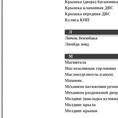
Крышка (дверь) багажника
Крышка клапанная ДВС
Крышка передняя ДВС
Кулиса КПП
Л
Лючок бензобака
Лямбда зонд
М
Магнитола
Маслозаливная горловина
Маслоотделитель (сапун)
Маховик
Механизм натяжения ремня
Механизм раздвижной двер
Молдинг (накладка кузовна
Молдинг крыла
Молдинг крыши