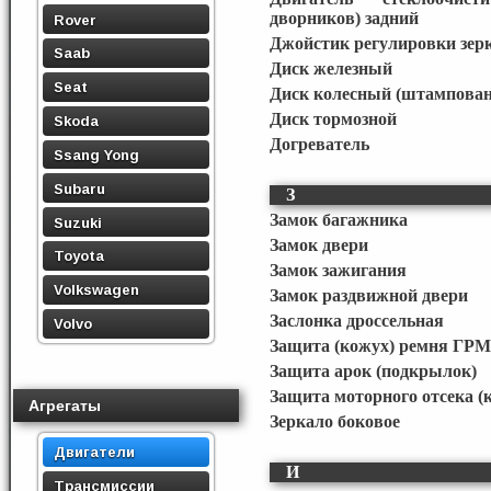
дворников) задний
Rover
Джойстик регулировки зер
Saab
Диск железный
Seat
Диск колесный (штампова
Диск тормозной
Skoda
Догреватель
Ssang Yong
Subaru
З
Замок багажника
Suzuki
Замок двери
Toyota
Замок зажигания
Volkswagen
Замок раздвижной двери
Заслонка дроссельная
Volvo
Защита (кожух) ремня ГРМ
Защита арок (подкрылок)
Защита моторного отсека (
Агрегаты
Зеркало боковое
Двигатели
И
Трансмиссии