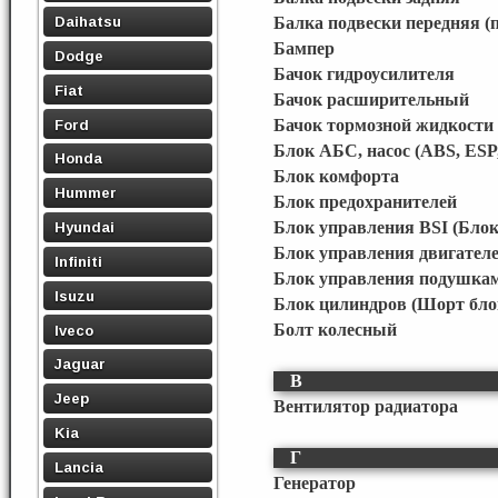
Daihatsu
Балка подвески передняя (
Бампер
Dodge
Бачок гидроусилителя
Fiat
Бачок расширительный
Ford
Бачок тормозной жидкости
Блок АБС, насос (ABS, ESP
Honda
Блок комфорта
Hummer
Блок предохранителей
Блок управления BSI (Блок
Hyundai
Блок управления двигател
Infiniti
Блок управления подушкам
Isuzu
Блок цилиндров (Шорт бло
Болт колесный
Iveco
Jaguar
В
Jeep
Вентилятор радиатора
Kia
Г
Lancia
Генератор