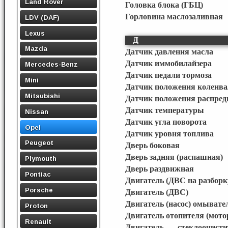
Land Rover
Головка блока (ГБЦ)
Горловина маслозаливная
LDV (DAF)
Lexus
Д
Mazda
Датчик давления масла
Датчик иммобилайзера
Mercedes-Benz
Датчик педали тормоза
Mini
Датчик положения коленва
Mitsubishi
Датчик положения распред
Датчик температуры
Nissan
Датчик угла поворота
Opel
Датчик уровня топлива
Peugeot
Дверь боковая
Дверь задняя (распашная)
Plymouth
Дверь раздвижная
Pontiac
Двигатель (ДВС на разборк
Porsche
Двигатель (ДВС)
Двигатель (насос) омывате
Proton
Двигатель отопителя (мото
Renault
Двигатель стеклоочист