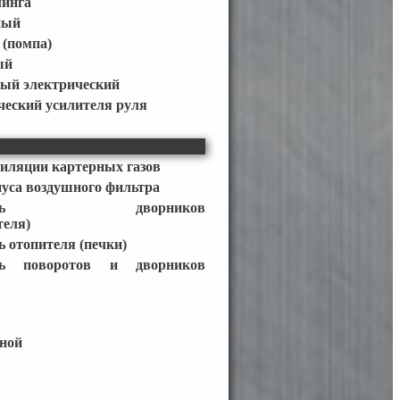
линга
ный
 (помпа)
ый
ный электрический
ческий усилителя руля
иляции картерных газов
уса воздушного фильтра
чатель дворников
теля)
 отопителя (печки)
ль поворотов и дворников
вной