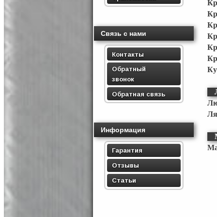
Кр
Кр
Кр
Связь с нами
Кр
К
Контакты
Кр
Обратный
Ку
звонок
Обратная связь
Лю
Ля
Информация
Ма
Гарантия
Отзывы
Статьи