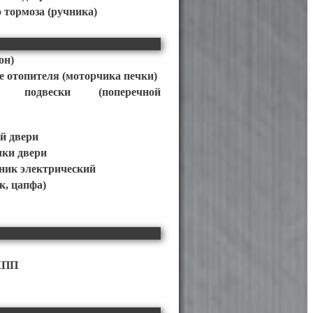
 тормоза (ручника)
он)
 отопителя (моторчика печки)
ор подвески (поперечной
й двери
чки двери
ник электрический
к, цапфа)
КПП