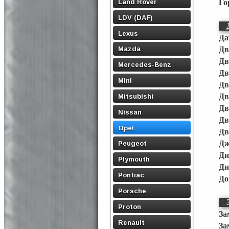
Land Rover
Го
LDV (DAF)
Lexus
Да
Mazda
Дв
Дв
Mercedes-Benz
Дв
Mini
Дв
Дв
Mitsubishi
Дв
Nissan
Дв
Opel
Дв
Дж
Peugeot
Ди
Plymouth
Ди
Pontiac
До
Porsche
Proton
За
Renault
За