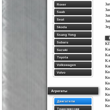
За
Rover
За
Saab
За
Seat
За
Зе
Skoda
Ssang Yong
Subaru
КП
Ка
Suzuki
Ка
Toyota
Кл
Volkswagen
Кн
Ко
Volvo
Ко
Ко
Ко
Агрегаты
Ко
Ко
Двигатели
Ко
Трансмиссии