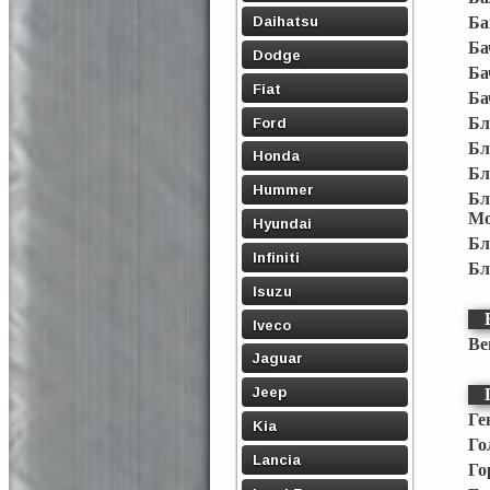
Daihatsu
Ба
Ба
Dodge
Ба
Fiat
Ба
Ford
Бл
Бл
Honda
Бл
Hummer
Бл
Mo
Hyundai
Бл
Infiniti
Бл
Isuzu
Iveco
Ве
Jaguar
Jeep
Ге
Kia
Го
Lancia
Го