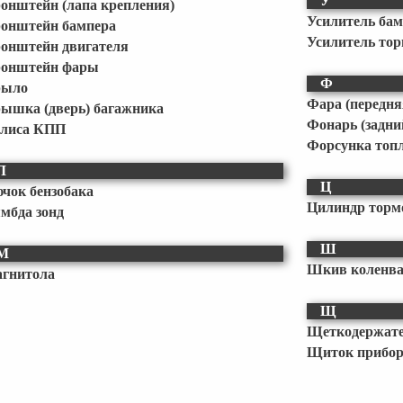
У
онштейн (лапа крепления)
Усилитель ба
онштейн бампера
Усилитель то
онштейн двигателя
онштейн фары
Ф
рыло
Фара (передня
ышка (дверь) багажника
Фонарь (задни
лиса КПП
Форсунка топ
Л
Ц
чок бензобака
Цилиндр торм
мбда зонд
Ш
М
Шкив коленв
гнитола
Щ
Щеткодержат
Щиток приборо