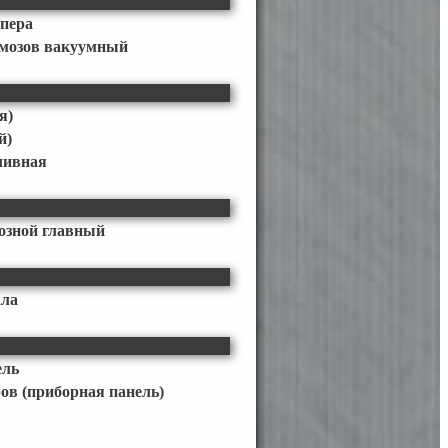
мпера
рмозов вакуумный
я)
й)
ливная
озной главный
ала
ель
в (приборная панель)