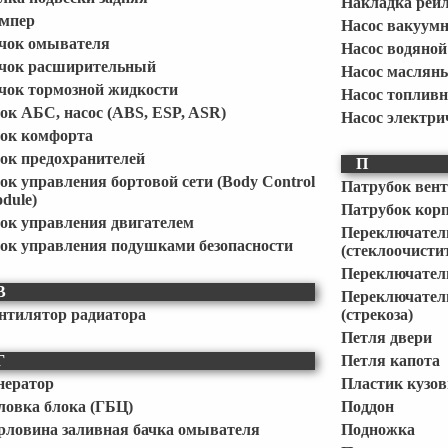
Накладка рей
мпер
Насос вакуум
чок омывателя
Насос водяной
чок расширительный
Насос маслян
чок тормозной жидкости
Насос топлив
ок АБС, насос (ABS, ESP, ASR)
Насос электри
ок комфорта
ок предохранителей
П
ок управления бортовой сети (Body Control
Патрубок вент
dule)
Патрубок корп
ок управления двигателем
Переклю
ок управления подушками безопасности
(стеклоочисти
Переключатель
В
Переключате
нтилятор радиатора
(стрекоза)
Петля двери
Г
Петля капота
нератор
Пластик кузо
ловка блока (ГБЦ)
Поддон
рловина заливная бачка омывателя
Подножка