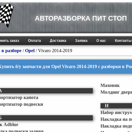
АВТОРАЗБОРКА ПИТ СТОП
мить заказ
Оплата
Доставка
Заявка
О нас
Контакты
 в разборе
/
Opel
/
Vivaro 2014-2019
Купить б/у запчасти для Opel Vivaro 2014-2019 с разборки в Р
Маховик
А
Молдинг двер
ортизатор капота
ортизатор подвески
Н
Набор инстру
Б
Накладка на п
к Adblue
Накладка под
лка подвески задняя