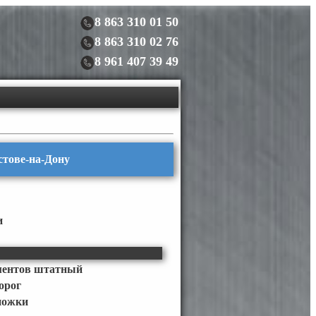
8 863 310 01 50
8 863 310 02 76
8 961 407 39 49
остове-на-Дону
и
ментов штатный
орог
ножки