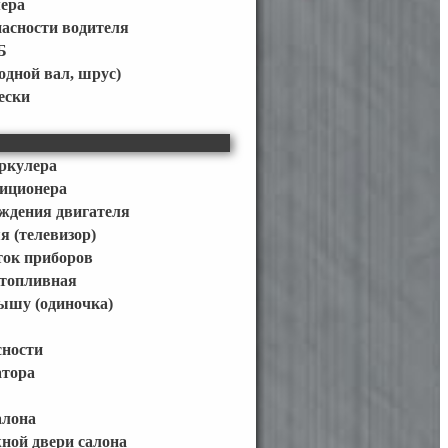
мера
асности водителя
Б
одной вал, шрус)
ески
ркулера
диционера
ждения двигателя
я (телевизор)
ток приборов
 топливная
ышу (одиночка)
сности
атора
алона
ной двери салона