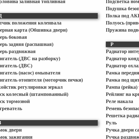
рловина заливная топливная
Подсветка но
Подушка безоп
Д
Полка под АК
тчик положения коленвала
Полуось (прив
ерная карта (Обшивка двери)
Пружина подв
ерь боковая
ерь задняя (распашная)
Р
ерь раздвижная
Радиатор инте
игатель (ДВС на разборку)
Радиатор кон
игатель (ДВС)
Радиатор охла
игатель (насос) омывателя
Рамка передня
игатель отопителя (моторчик печки)
Рамка под щи
ойстик регулировки зеркал
Рампа (рейка)
ск колесный (штампованный)
Рейлинг на кр
ск тормозной
Реле накала
греватель
Ремень безопа
Решетка ради
З
Руль
мок двери
Ручка двери с
мок зажигания
Ручка раздвиж