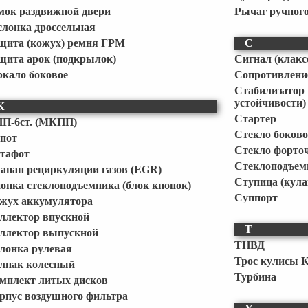
мок раздвижной двери
Рычаг ручного
слонка дроссельная
щита (кожух) ремня ГРМ
С
щита арок (подкрылок)
Сигнал (клакс
ркало боковое
Сопротивление
Стабилизат
устойчивости)
К
Стартер
П-6ст. (МКПП)
Стекло боково
пот
Стекло форто
тафот
Стеклоподъем
апан рециркуляции газов (EGR)
Ступица (кула
опка стеклоподъемника (блок кнопок)
Суппорт
жух аккумулятора
ллектор впускной
Т
ллектор выпускной
ТНВД
лонка рулевая
Трос кулисы 
лпак колесный
Турбина
мплект литых дисков
рпус воздушного фильтра