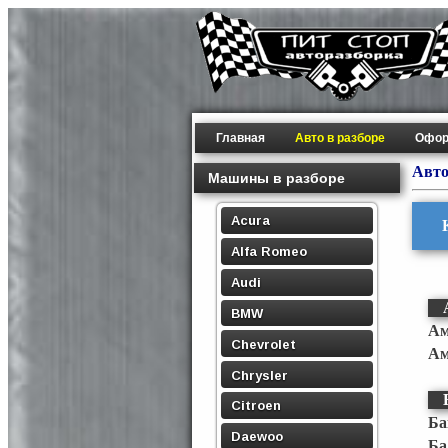
Главная
Авто в разборе
Офор
Авто
Машины в разборе
Acura
Alfa Romeo
Audi
BMW
Ам
Chevrolet
Ам
Chrysler
Citroen
Ба
Daewoo
Ба