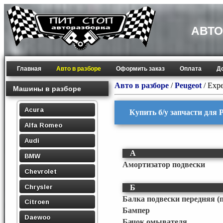
АВТО
Главная
Авто в разборе
Оформить заказ
Оплата
Д
Авто в разборе
/
Peugeot
/
Expe
Машины в разборе
Acura
Купить б/у запчасти для P
Alfa Romeo
Audi
А
BMW
Амортизатор подвески
Chevrolet
Chrysler
Б
Балка подвески передняя (
Citroen
Бампер
Daewoo
Бачок омывателя