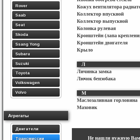
Rover
Кожух вентилятора радиато
Коллектор впускной
Saab
Коллектор выпускной
Seat
Колонка рулевая
Skoda
Кронштейн (лапа креплени
Кронштейн двигателя
Ssang Yong
Крыло
Subaru
Suzuki
Л
Личинка замка
Toyota
Лючок бензобака
Volkswagen
Volvo
М
Маслозаливная горловина
Маховик
Агрегаты
Двигатели
Не нашли нужную Вам
Трансмиссии