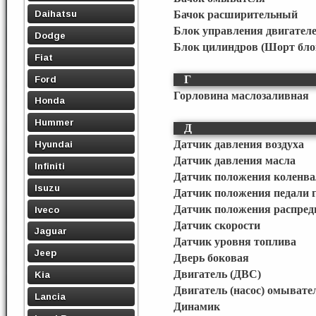
Daihatsu
Бачок расширительный
Блок управления двигател
Dodge
Блок цилиндров (Шорт бло
Fiat
Ford
Г
Горловина маслозаливная
Honda
Hummer
Д
Датчик давления воздуха
Hyundai
Датчик давления масла
Infiniti
Датчик положения коленва
Isuzu
Датчик положения педали г
Датчик положения распред
Iveco
Датчик скорости
Jaguar
Датчик уровня топлива
Jeep
Дверь боковая
Двигатель (ДВС)
Kia
Двигатель (насос) омывате
Lancia
Динамик