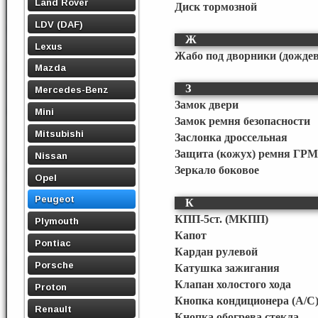
Land Rover
Диск тормозной
LDV (DAF)
Ж
Lexus
Жабо под дворники (дожде
Mazda
З
Mercedes-Benz
Замок двери
Mini
Замок ремня безопасности
Mitsubishi
Заслонка дроссельная
Защита (кожух) ремня ГРМ
Nissan
Зеркало боковое
Opel
Peugeot
К
КПП-5ст. (МКПП)
Plymouth
Капот
Pontiac
Кардан рулевой
Porsche
Катушка зажигания
Клапан холостого хода
Proton
Кнопка кондиционера (A/C
Renault
Кнопка обогрева стекла