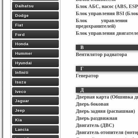
Daihatsu
Блок АБС, насос (ABS, ESP
Блок управления BSI (Блок
Dodge
Блок управления
Fiat
предохранителей)
Блок управления двигател
Ford
Honda
В
Hummer
Вентилятор радиатора
Hyundai
Г
Infiniti
Генератор
Isuzu
Д
Iveco
Дверная карта (Обшивка д
Jaguar
Дверь боковая
Jeep
Дверь задняя (распашная)
Дверь раздвижная
Kia
Двигатель (ДВС)
Lancia
Двигатель отопителя (мото