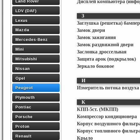
Land Rover
Дисплей компьютера (инф
LDV (DAF)
З
Lexus
Заглушка (решетка) бампер
Mazda
Замок двери
Замок зажигания
Mercedes-Benz
Замок раздвижной двери
Mini
Заслонка дроссельная
Защита арок (подкрылок)
Mitsubishi
Зеркало боковое
Nissan
Opel
И
Измеритель потока воздуха 
Peugeot
Plymouth
К
Pontiac
КПП-5ст. (МКПП)
Компрессор кондиционера
Porsche
Корпус воздушного фильтр
Proton
Корпус топливного фильтр
Renault
Крыло