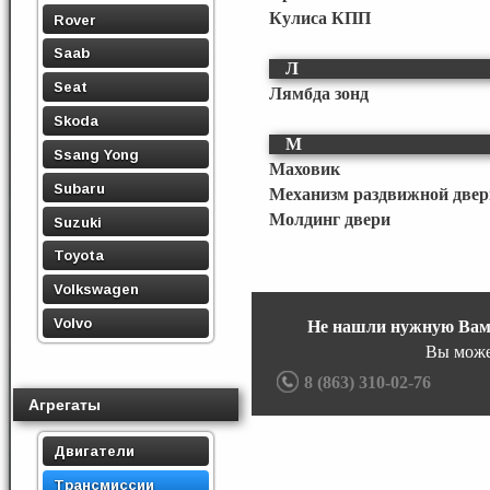
Кулиса КПП
Rover
Saab
Л
Seat
Лямбда зонд
Skoda
М
Ssang Yong
Маховик
Subaru
Механизм раздвижной двер
Молдинг двери
Suzuki
Toyota
Volkswagen
Volvo
Не нашли нужную Вам
Вы може
8 (863) 310-02-76
Агрегаты
Двигатели
Трансмиссии