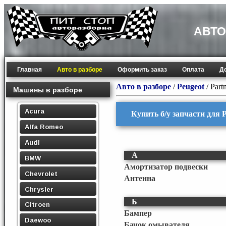
АВТО
Главная
Авто в разборе
Оформить заказ
Оплата
Д
Авто в разборе
/
Peugeot
/
Part
Машины в разборе
Acura
Купить б/у запчасти для P
Alfa Romeo
Audi
А
BMW
Амортизатор подвески
Chevrolet
Антенна
Chrysler
Б
Citroen
Бампер
Daewoo
Бачок омывателя