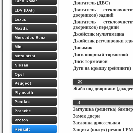
Land Rover
Двигатель (ДВС)
Двигатель стеклоочист
LDV (DAF)
дворников) задний
Lexus
Двигатель стеклоочист
дворников) передний
Mazda
Джойстик мультимедиа
Mercedes-Benz
Джойстик регулировки зер
Mini
Динамик
Диск опорный тормозной
Mitsubishi
Диск тормозной
Nissan
Дуги на крышу (рейлинги)
Opel
Ж
Peugeot
Жабо под дворники (дожде
Plymouth
Pontiac
З
Заглушка (решетка) бампер
Porsche
Замок двери
Proton
Заслонка дроссельная
Renault
Защита (кожух) ремня ГРМ