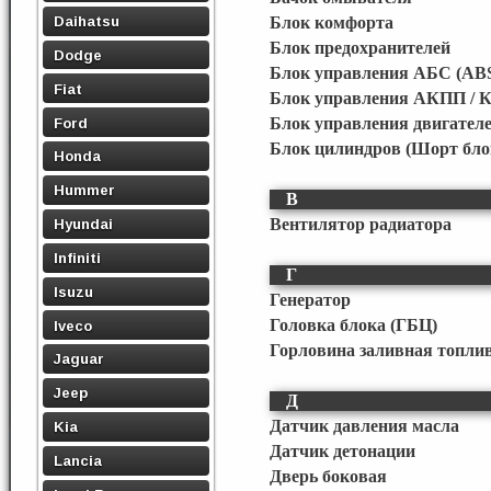
Daihatsu
Блок комфорта
Блок предохранителей
Dodge
Блок управления АБС (ABS
Fiat
Блок управления АКПП / 
Ford
Блок управления двигател
Блок цилиндров (Шорт бло
Honda
Hummer
В
Вентилятор радиатора
Hyundai
Infiniti
Г
Isuzu
Генератор
Головка блока (ГБЦ)
Iveco
Горловина заливная топли
Jaguar
Jeep
Д
Датчик давления масла
Kia
Датчик детонации
Lancia
Дверь боковая