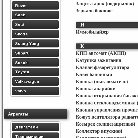
Защита арок (подкрылок)
Rover
Зеркало боковое
Saab
Seat
И
Иммобилайзер
Skoda
Ssang Yong
К
Subaru
КПП-автомат (АКПП)
Катушка зажигания
Suzuki
Клапан фазорегулятора
Toyota
Ключ балонный
Кнопка (выключатель)
Volkswagen
Кнопка аварийки
Volvo
Кнопка открывания багаж
Кнопка стеклоподъемника (
Кнопки управления прочие
Агрегаты
Кожух вентилятора радиато
Козырек солнцезащитный
Двигатели
Коллектор впускной
Трансмиссии