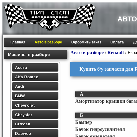
АВТО
Главная
Авто в разборе
Оформить заказ
Оплата
Д
Авто в разборе
/
Renault
/
Espa
Машины в разборе
Acura
Купить б/у запчасти для R
Alfa Romeo
Audi
А
BMW
Амортизатор крышки бага
Chevrolet
Chrysler
Б
Бампер
Citroen
Бачок гидроусилителя
Daewoo
Бачок омывателя