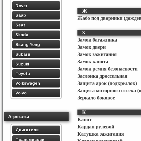
Rover
Ж
Saab
Жабо под дворники (дожде
Seat
З
Skoda
Замок багажника
Ssang Yong
Замок двери
Subaru
Замок зажигания
Замок капота
Suzuki
Замок ремня безопасности
Toyota
Заслонка дроссельная
Защита арок (подкрылок)
Volkswagen
Защита моторного отсека (
Volvo
Зеркало боковое
К
Агрегаты
Капот
Кардан рулевой
Двигатели
Катушка зажигания
Трансмиссии