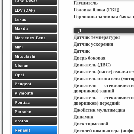
Land Rover
Глушитель
Головка блока (ГБЦ)
LDV (DAF)
Горловина заливная бачка
Lexus
Mazda
Д
Датчик температуры
Mercedes-Benz
Датчик ускорения
Mini
Датчик
Mitsubishi
Дверь боковая
Двигатель (ДВС)
Nissan
Двигатель (насос) омывате
Opel
Двигатель отопителя (мото
Peugeot
Двигатель стеклоочист
дворников) задний
Plymouth
Двигатель стеклоочист
Pontiac
дворников) передний
Джойстик мультимедиа
Porsche
Динамик
Proton
Диск тормозной
Renault
Дисплей компьютера (инф