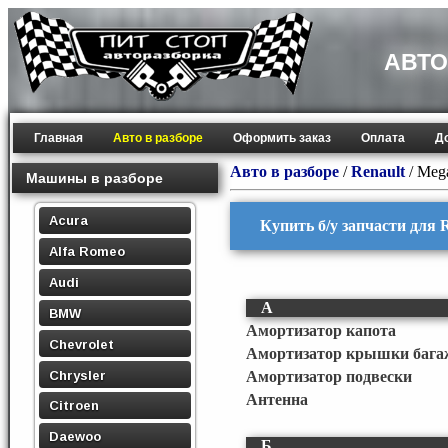
АВТО
Главная
Авто в разборе
Оформить заказ
Оплата
Д
Авто в разборе
/
Renault
/
Mega
Машины в разборе
Acura
Купить б/у запчасти для 
Alfa Romeo
Audi
А
BMW
Амортизатор капота
Chevrolet
Амортизатор крышки бага
Chrysler
Амортизатор подвески
Антенна
Citroen
Daewoo
Б