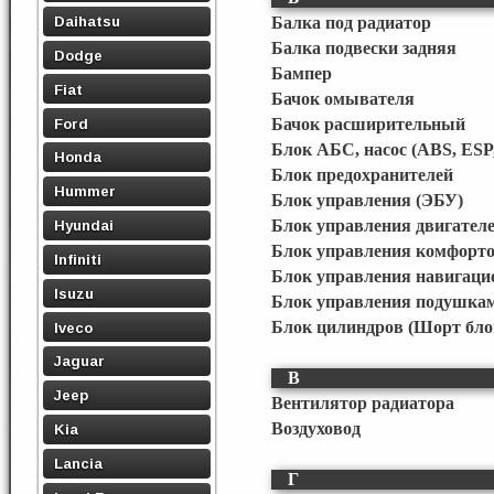
Daihatsu
Балка под радиатор
Балка подвески задняя
Dodge
Бампер
Fiat
Бачок омывателя
Ford
Бачок расширительный
Блок АБС, насос (ABS, ESP
Honda
Блок предохранителей
Hummer
Блок управления (ЭБУ)
Блок управления двигател
Hyundai
Блок управления комфорт
Infiniti
Блок управления навигаци
Isuzu
Блок управления подушкам
Блок цилиндров (Шорт бло
Iveco
Jaguar
В
Jeep
Вентилятор радиатора
Воздуховод
Kia
Lancia
Г