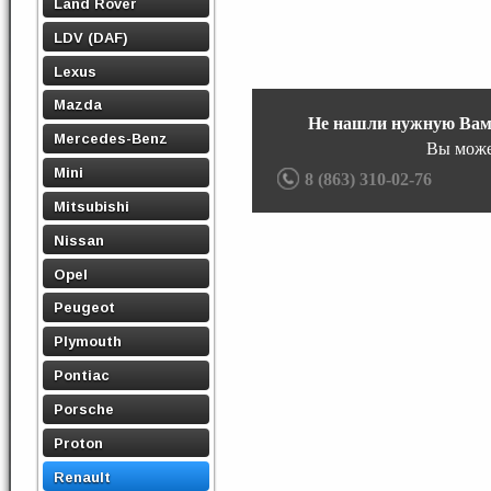
Land Rover
LDV (DAF)
Lexus
Mazda
Не нашли нужную Вам
Mercedes-Benz
Вы може
Mini
8 (863) 310-02-76
Mitsubishi
Nissan
Opel
Peugeot
Plymouth
Pontiac
Porsche
Proton
Renault