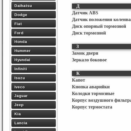
Daihatsu
Д
Датчик ABS
Dodge
Датчик положения коленва
Fiat
Диск опорный тормозной
Ford
Диск тормозной
Honda
З
Hummer
Замок двери
Зеркало боковое
Hyundai
Infiniti
К
Isuzu
Капот
Кнопка аварийки
Iveco
Колодки тормозные
Jaguar
Корпус воздушного фильтр
Jeep
Корпус термостата
Kia
Lancia