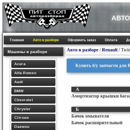
АВТО
Главная
Авто в разборе
Оформить заказ
Оплата
Д
Авто в разборе
/
Renault
/
Twin
Машины в разборе
Acura
Купить б/у запчасти для 
Alfa Romeo
Audi
А
BMW
Амортизатор крышки бага
Chevrolet
Chrysler
Б
Бачок омывателя
Citroen
Бачок расширительный
Daewoo